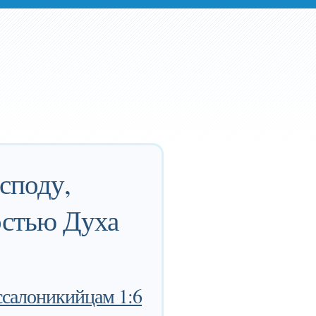
споду,
остью Духа
ссалоникийцам 1:6