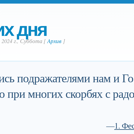
их дня
 2024 г., Суббота
[
Aрхив
]
ись подражателями нам и Го
о при многих скорбях с рад
—
1. Фе