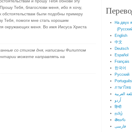
стоятельствам и прошу Тебя обнови эту
Перево
Прошу Тебя, благослови меня, ибо я хочу,
 к обстоятельствам были подобны примеру
у Тебя, помоги мне стать хорошим
На двух 
ля окружающих меня. Во имя Иисуса Христа
(Русский 
English
中文
Deutsch
занные со стихом дня, написаны Филиппом
Español
ментарии можете направлять на
Français
한국어
Русский
Português
ภาษาไทย
لغة العربية
اُردو
हिन्दी
தமிழ்
తెలుగు
فارسی