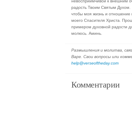
невосприимчивой к внешним об
радость Твоим Святым Духом. 
чтобы моя жизнь и отношение
моего Спасителя Христа. Прош
примером духовной радости д
молюсь. Аминь.
Размышления и молитва, свя
Варе. Свои вопросы или ком
help@verseoftheday.com
Комментарии