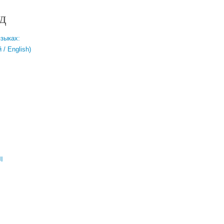
д
языках:
/ English)
ال