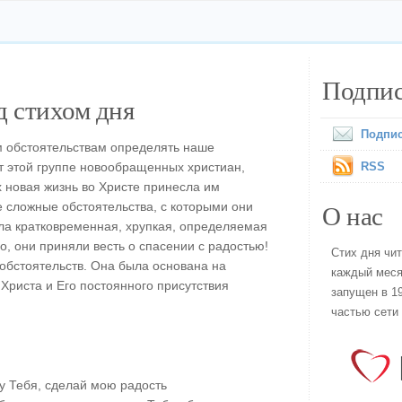
Подпис
 стихом дня
Подпис
м обстоятельствам определять наше
т этой группе новообращенных христиан,
RSS
х новая жизнь во Христе принесла им
О нас
е сложные обстоятельства, с которыми они
ыла кратковременная, хрупкая, определяемая
о, они приняли весть о спасении с радостью!
Стих дня чи
 обстоятельств. Она была основана на
каждый меся
Христа и Его постоянного присутствия
запущен в 19
частью сети
у Тебя, сделай мою радость