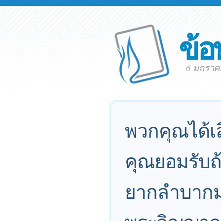
ข้อ
6 มกราค
พวกคุณได้เ
คุณยอมรับถ
ยากลำบากมา