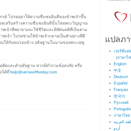
รรค์ โปรดอย่าให้ความชื่นชมยินดีของข้าพเจ้าขึ้น
รดเสริมสร้างความชื่นชมยินดีนั้นโดยพระวิญญาณ
าพเจ้าที่พยายามจะใช้ชีวิตและมีทัศนคติที่เป็นตาม
แปลภา
าพเจ้า โปรดช่วยให้ข้าพเจ้ากลายเป็นตัวอย่างที่ดี
ญาณให้กับคนรอบข้าง อธิษฐานในนามของพระเยซู
เวอร์ชั่น
(ภาษาไทย
English
็นข้อคิดและคำอธิษฐาน หากมีคำถามข้อสงสัย หรือ
中文
ได้ที่
help@verseoftheday.com
Deutsch
Español
Français
한국어
Русский
Português
ภาษาไทย
لغة العربية
اُردو