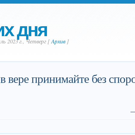
их дня
ль 2023 г., Четверг
[
Aрхив
]
 вере принимайте без споро