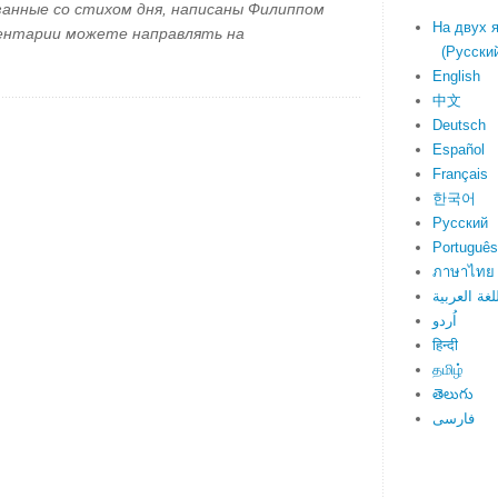
занные со стихом дня, написаны Филиппом
На двух 
ментарии можете направлять на
(Русский 
English
中文
Deutsch
Español
Français
한국어
Русский
Português
ภาษาไทย
لغة العربية
اُردو
हिन्दी
தமிழ்
తెలుగు
فارسی