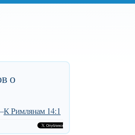
в о
—
К Римлянам 14:1