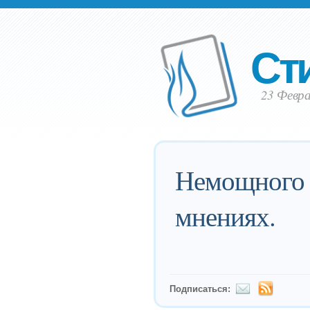
Ст
23 Февра
Немощного в
мнениях.
Подписаться: