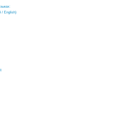
языках:
/ English)
ال