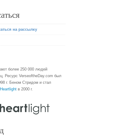
аться
аться на рассылку
тают более 250 000 людей
ц. Ресурс VerseoftheDay.com был
98 г. Беном Стридом и стал
Heartlight
в 2000 г.
д