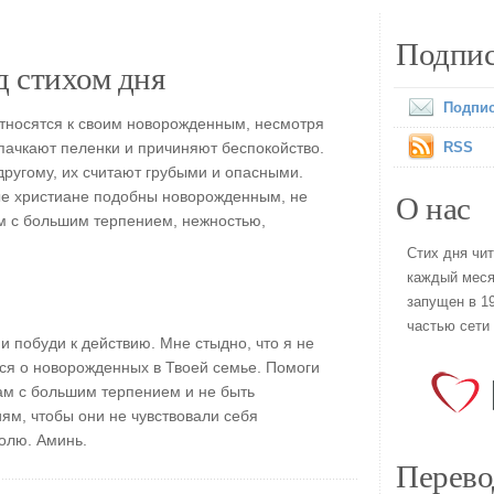
Подпис
 стихом дня
Подпис
тносятся к своим новорожденным, несмотря
 пачкают пеленки и причиняют беспокойство.
RSS
другому, их считают грубыми и опасными.
О нас
е христиане подобны новорожденным, не
м с большим терпением, нежностью,
Стих дня чи
каждый меся
запущен в 19
частью сети
и побуди к действию. Мне стыдно, что я не
ся о новорожденных в Твоей семье. Помоги
кам с большим терпением и не быть
ям, чтобы они не чувствовали себя
олю. Аминь.
Перево