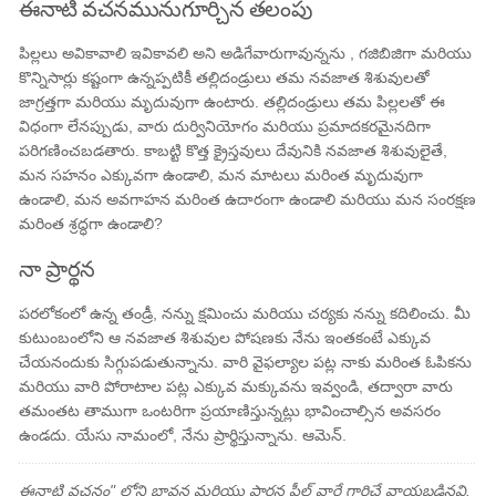
ఈనాటి వచనమునుగూర్చిన తలంపు
పిల్లలు అవికావాలి ఇవికావలి అని అడిగేవారుగావున్నను , గజిబిజిగా మరియు
కొన్నిసార్లు కష్టంగా ఉన్నప్పటికీ తల్లిదండ్రులు తమ నవజాత శిశువులతో
జాగ్రత్తగా మరియు మృదువుగా ఉంటారు. తల్లిదండ్రులు తమ పిల్లలతో ఈ
విధంగా లేనప్పుడు, వారు దుర్వినియోగం మరియు ప్రమాదకరమైనదిగా
పరిగణించబడతారు. కాబట్టి కొత్త క్రైస్తవులు దేవునికి నవజాత శిశువులైతే,
మన సహనం ఎక్కువగా ఉండాలి, మన మాటలు మరింత మృదువుగా
ఉండాలి, మన అవగాహన మరింత ఉదారంగా ఉండాలి మరియు మన సంరక్షణ
మరింత శ్రద్ధగా ఉండాలి?
నా ప్రార్థన
పరలోకంలో ఉన్న తండ్రీ, నన్ను క్షమించు మరియు చర్యకు నన్ను కదిలించు. మీ
కుటుంబంలోని ఆ నవజాత శిశువుల పోషణకు నేను ఇంతకంటే ఎక్కువ
చేయనందుకు సిగ్గుపడుతున్నాను. వారి వైఫల్యాల పట్ల నాకు మరింత ఓపికను
మరియు వారి పోరాటాల పట్ల ఎక్కువ మక్కువను ఇవ్వండి, తద్వారా వారు
తమంతట తాముగా ఒంటరిగా ప్రయాణిస్తున్నట్లు భావించాల్సిన అవసరం
ఉండదు. యేసు నామంలో, నేను ప్రార్థిస్తున్నాను. ఆమెన్.
ఈనాటి వచనం" లోని భావన మరియు ప్రార్థన ఫీల్ వారే గారిచే వ్రాయబడినవి.