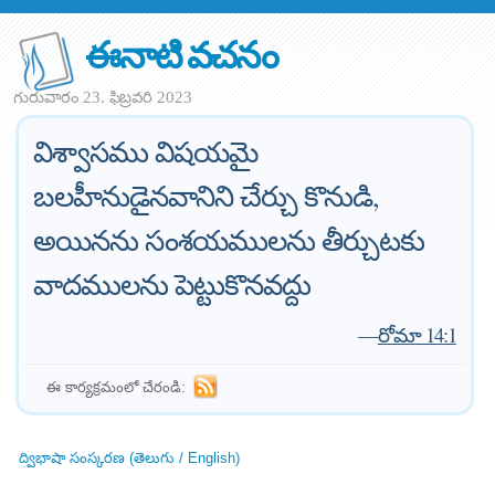
ఈనాటి వచనం
గురువారం 23. ఫిబ్రవరి 2023
విశ్వాసము విషయమై
బలహీనుడైనవానిని చేర్చు కొనుడి,
అయినను సంశయములను తీర్చుటకు
వాదములను పెట్టుకొనవద్దు
—
రోమా 14:1
ఈ కార్యక్రమంలో చేరండి:
ద్విభాషా సంస్కరణ (తెలుగు / English)