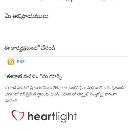
మీ అభిప్రాయములు
ఈ కార్యక్రమంలో చేరండి
RSS
"ఈనాటి వచనం "ను గూర్చి
ఈనాటి వచనం" ప్రస్తుతం నెలకు 250,000 మందికి పైగా పాఠకులచే చదువుతుంది.
1998 లో బెన్ స్టీడ్ చే ప్రారంభించబడి , 2000 లో హార్ట్లైట్ నెట్వర్క్లో భాగంగా
మారింది.