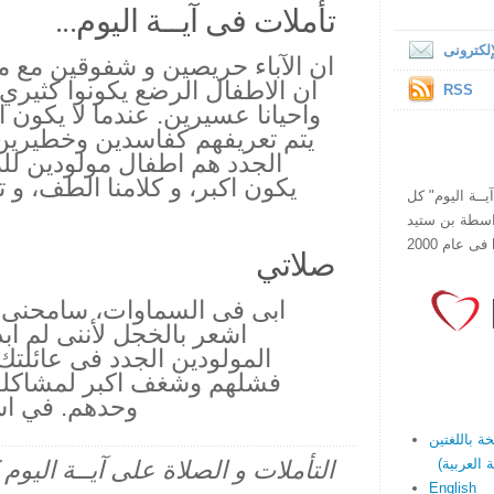
تأملات فى آيــة اليوم...
لكترونى
ان الآباء حريصين و شفوقين مع م
ان الاطفال الرضع يكونوا كثيري
RSS
واحيانا عسيرين. عندما لا يكون ال
يتم تعريفهم كفاسدين وخطيرين.
الجدد هم اطفال مولودين لل
يكون اكبر، و كلامنا الطف، و ت
ص يقرأ "آيــة اليوم" كل
هذا الموقع فى عام 1998 بواسطة بن ستيد
صلاتي
ابى فى السماوات، سامحنى
اشعر بالخجل لأننى لم ابذ
المولودين الجدد فى عائلتك
فشلهم وشغف اكبر لمشاكلهم
وحدهم. في اس
التأملات و الصلاة على آيــة اليو
English