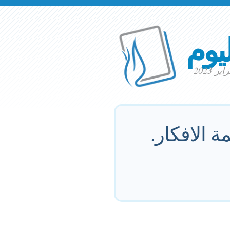
ليوم
 الافكار.