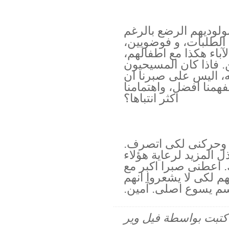
ولوديهم الرضع بالرغم
 الطلبات، و فوضويين،
آباء هكذا مع اطفالهم،
 فاذا كان المسيحيون
ه، اليس على صبرنا ان
فهمنا افضل، واهتمامنا
اكثر انتباها؟
 وحركنى لكى اتصرف.
ل المزيد لرعاية هؤلاء
. اعطنى صبرا اكبر مع
 لكى لا يشعروا انهم
م يسوع اصلى. آمين.
م كتبت بواسطة فيل وير