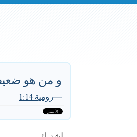
و من هو ضعيف 
—
رومية 1:14
اشترك