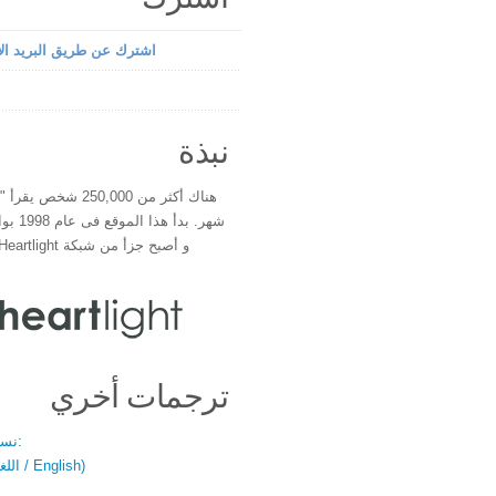
اشترك عن طريق البريد الإ
نبذة
هناك أكثر من 250,000 شخ
شهر. بدأ 
و أصبح جزأ من شبكة Heartlight فى عام 2000
ترجمات أخري
نسخة باللغتين:
(اللغة العربية / English)