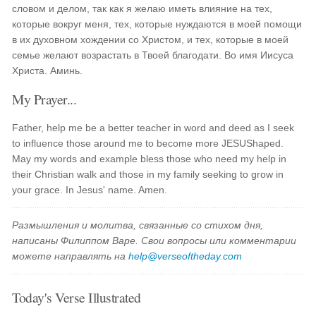
словом и делом, так как я желаю иметь влияние на тех,
которые вокруг меня, тех, которые нуждаются в моей помощи
в их духовном хождении со Христом, и тех, которые в моей
семье желают возрастать в Твоей благодати. Во имя Иисуса
Христа. Аминь.
My Prayer...
Father, help me be a better teacher in word and deed as I seek
to influence those around me to become more JESUShaped.
May my words and example bless those who need my help in
their Christian walk and those in my family seeking to grow in
your grace. In Jesus' name. Amen.
Размышления и молитва, связанные со стихом дня,
написаны Филиппом Варе. Свои вопросы или комментарии
можете направлять на
help@verseoftheday.com
Today's Verse Illustrated