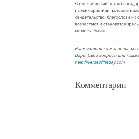
Отец Небесный, я так благода
пылких христиан, которые нах
свидетельство, благослови их 
возрастают и становятся зрел
молюсь. Аминь.
Размышления и молитва, свя
Варе. Свои вопросы или ком
help@verseoftheday.com
Комментарии