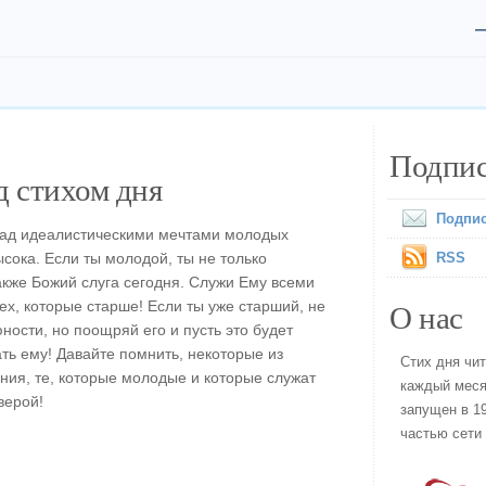
Подпис
 стихом дня
Подпис
ад идеалистическими мечтами молодых
сока. Если ты молодой, ты не только
RSS
акже Божий слуга сегодня. Служи Ему всеми
О нас
ех, которые старше! Если ты уже старший, не
ности, но поощряй его и пусть это будет
ть ему! Давайте помнить, некоторые из
Стих дня чи
ия, те, которые молодые и которые служат
каждый меся
верой!
запущен в 19
частью сети