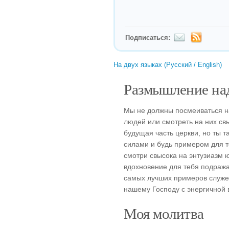
Подписаться:
На двух языках (Русский / English)
Размышление над
Мы не должны посмеиваться н
людей или смотреть на них свы
будущая часть церкви, но ты т
силами и будь примером для т
смотри свысока на энтузиазм ю
вдохновение для тебя подража
самых лучших примеров служен
нашему Господу с энергичной 
Моя молитва