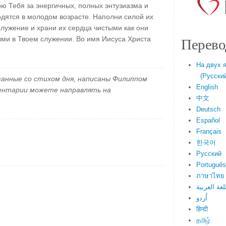
рю Тебя за энергичных, полных энтузиазма и
одятся в молодом возрасте. Наполни силой их
служение и храни их сердца чистыми как они
Перево
ыми в Твоем служении. Во имя Иисуса Христа
На двух 
(Русский 
занные со стихом дня, написаны Филиппом
English
ментарии можете направлять на
中文
Deutsch
Español
Français
한국어
Русский
Português
ภาษาไทย
لغة العربية
اُردو
हिन्दी
தமிழ்