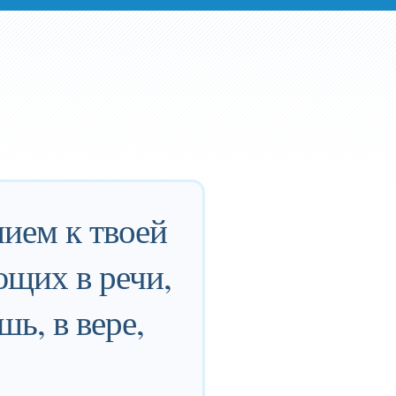
нием к твоей
ющих в речи,
ь, в вере,