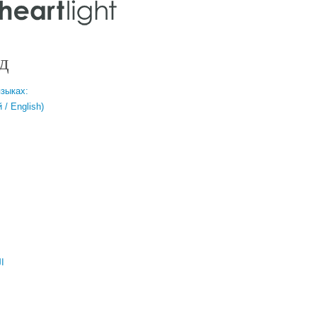
д
языках:
/ English)
ال