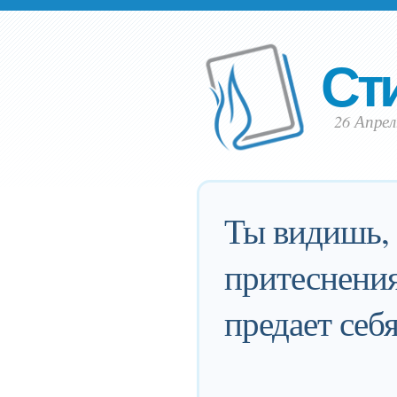
Ст
26 Апрел
Ты видишь, 
притеснения
предает себ