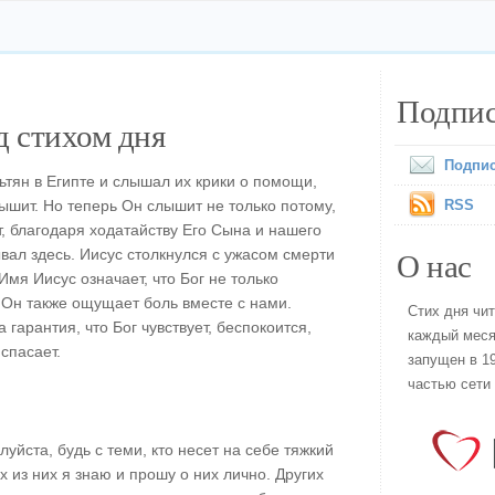
Подпис
 стихом дня
Подпис
ьтян в Египте и слышал их крики о помощи,
лышит. Но теперь Он слышит не только потому,
RSS
, благодаря ходатайству Его Сына и нашего
О нас
вал здесь. Иисус столкнулся с ужасом смерти
Имя Иисус означает, что Бог не только
Он также ощущает боль вместе с нами.
Стих дня чи
гарантия, что Бог чувствует, беспокоится,
каждый меся
 спасает.
запущен в 19
частью сети
уйста, будь с теми, кто несет на себе тяжкий
х из них я знаю и прошу о них лично. Других