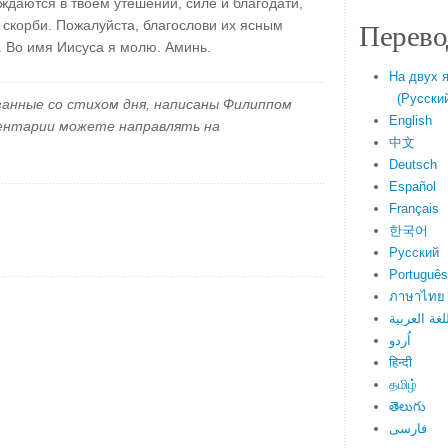
уждаются в твоем утешении, силе и благодати,
Перево
 скорби. Пожалуйста, благослови их ясным
. Во имя Иисуса я молю. Аминь.
На двух 
(Русский 
занные со стихом дня, написаны Филиппом
English
ментарии можете направлять на
中文
Deutsch
Español
Français
한국어
Русский
Português
ภาษาไทย
لغة العربية
اُردو
हिन्दी
தமிழ்
తెలుగు
فارسی