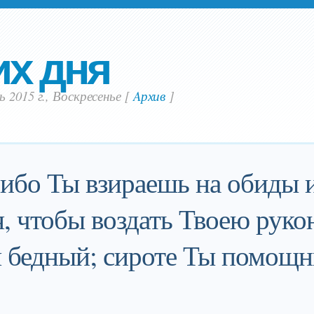
их дня
ь 2015 г., Воскресенье
[
Aрхив
]
ибо Ты взираешь на обиды 
, чтобы воздать Твоею руко
я бедный; сироте Ты помощн