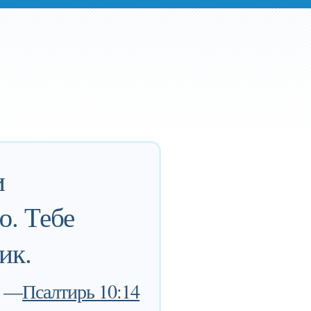
и
ю. Тебе
ик.
—
Псалтирь 10:14