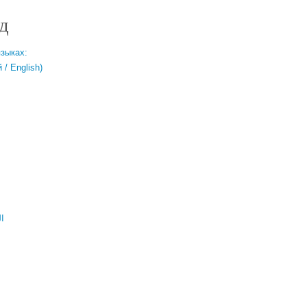
д
языках:
/ English)
ال