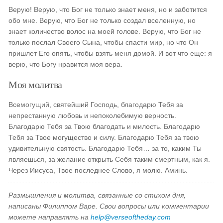
Верую! Верую, что Бог не только знает меня, но и заботится
обо мне. Верую, что Бог не только создал вселенную, но
знает количество волос на моей голове. Верую, что Бог не
только послал Своего Сына, чтобы спасти мир, но что Он
пришлет Его опять, чтобы взять меня домой. И вот что еще: я
верю, что Богу нравится моя вера.
Моя молитва
Всемогущий, святейший Господь, благодарю Тебя за
непрестанную любовь и непоколебимую верность.
Благодарю Тебя за Твою благодать и милость. Благодарю
Тебя за Твое могущество и силу. Благодарю Тебя за твою
удивительную святость. Благодарю Тебя… за то, каким Ты
являешься, за желание открыть Себя таким смертным, как я.
Через Иисуса, Твое последнее Слово, я молю. Аминь.
Размышления и молитва, связанные со стихом дня,
написаны Филиппом Варе. Свои вопросы или комментарии
можете направлять на
help@verseoftheday.com