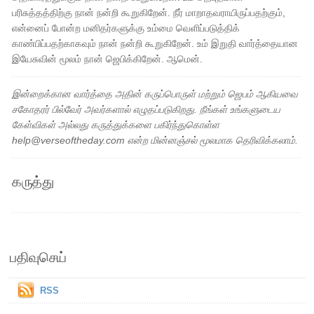
பரிசுத்தத்திற்கு நான் நன்றி கூறுகிறேன். நீர் மாறாதவராயிருப்பதற்கும்,
என்னைப் போன்ற மனிதர்களுக்கு உம்மை வெளிப்படுத்திக்
காண்பிப்பதற்காகவும் நான் நன்றி கூறுகிறேன். உம் இறுதி வார்த்தையான
இயேசுவின் மூலம் நான் ஜெபிக்கிறேன். ஆமென்.
இன்றைக்கான வார்த்தை அதின் கருப்பொருள் மற்றும் ஜெபம் ஆகியவை
சகோதரர் பில்வேர் அவர்களால் எழுதப்படுகிறது. நீங்கள் உங்களுடைய
கேள்விகள் அல்லது கருத்துக்களை பகிர்ந்துகொள்ள
help@verseoftheday.com என்ற மின்னஞ்சல் மூலமாக தெரிவிக்கலாம்.
கருத்து
பதிவுசெய்
RSS