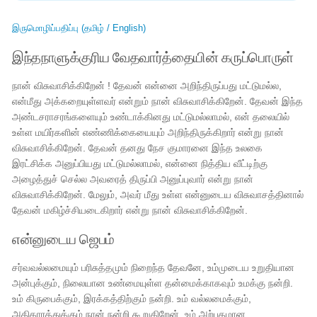
இருமொழிப்பதிப்பு (தமிழ் / English)
இந்தநாளுக்குரிய வேதவார்த்தையின் கருப்பொருள்
நான் விசுவாசிக்கிறேன் ! தேவன் என்னை அறிந்திருப்பது மட்டுமல்ல,
என்மீது அக்கறையுள்ளவர் என்றும் நான் விசுவாசிக்கிறேன். தேவன் இந்த
அண்டசராசரங்களையும் உண்டாக்கினது மட்டுமல்லாமல், என் தலையில்
உள்ள மயிர்களின் எண்ணிக்கையையும் அறிந்திருக்கிறார் என்று நான்
விசுவாசிக்கிறேன். தேவன் தனது நேச குமாரனை இந்த உலகை
இரட்சிக்க அனுப்பியது மட்டுமல்லாமல், என்னை நித்திய வீட்டிற்கு
அழைத்துச் செல்ல அவரைத் திருப்பி அனுப்புவார் என்று நான்
விசுவாசிக்கிறேன். மேலும், அவர் மீது உள்ள என்னுடைய விசுவாசத்தினால்
தேவன் மகிழ்ச்சியடைகிறார் என்று நான் விசுவாசிக்கிறேன்.
என்னுடைய ஜெபம்
சர்வவல்லமையும் பரிசுத்தமும் நிறைந்த தேவனே, உம்முடைய உறுதியான
அன்புக்கும், நிலையான உண்மையுள்ள தன்மைக்காகவும் உமக்கு நன்றி.
உம் கிருபைக்கும், இரக்கத்திற்கும் நன்றி. உம் வல்லமைக்கும்,
அதிகாரத்துக்கும் நான் நன்றி கூறுகிறேன். உம் அற்புதமான