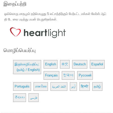
இதைப்பற்றி
ஒவ்வொரு மாதமும் தற்பொழுது 5 லட்சத்திற்கும் மேற்பட்ட மக்கள் வேர்ஸ் ஆப்
தி டே வை படித்து பயன் பெறுகிறார்கள்.
மொழிப்பெயர்ப்பு
இருமொழிப்பதிப்பு:
English
中文
Deutsch
Español
(தமிழ் / English)
Français
한국어
Русский
Português
ภาษาไทย
اللغة العربية
اُردو
हिन्दी
தமிழ்
తెలుగు
فارسی