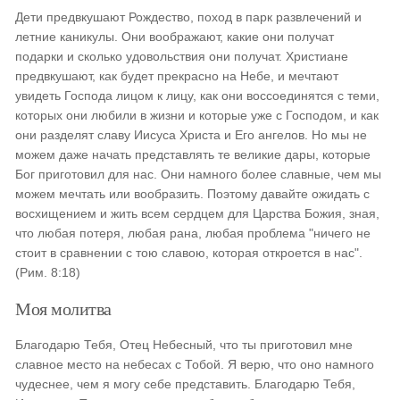
Дети предвкушают Рождество, поход в парк развлечений и
летние каникулы. Они воображают, какие они получат
подарки и сколько удовольствия они получат. Христиане
предвкушают, как будет прекрасно на Небе, и мечтают
увидеть Господа лицом к лицу, как они воссоединятся с теми,
которых они любили в жизни и которые уже с Господом, и как
они разделят славу Иисуса Христа и Его ангелов. Но мы не
можем даже начать представлять те великие дары, которые
Бог приготовил для нас. Они намного более славные, чем мы
можем мечтать или вообразить. Поэтому давайте ожидать с
восхищением и жить всем сердцем для Царства Божия, зная,
что любая потеря, любая рана, любая проблема "ничего не
стоит в сравнении с тою славою, которая откроется в нас".
(Рим. 8:18)
Моя молитва
Благодарю Тебя, Отец Небесный, что ты приготовил мне
славное место на небесах с Тобой. Я верю, что оно намного
чудеснее, чем я могу себе представить. Благодарю Тебя,