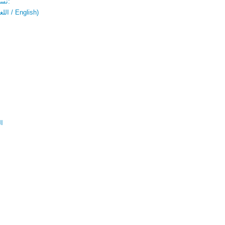
نسخة باللغتين:
(اللغة العربية / English)
ال