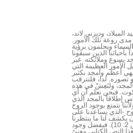
الميلاد، وديزني لاند،
مدى روعة تلك الأمور.
السماء ويحلمون برؤية
 بأحبائنا الذين سبقونا
د يسوع وملائكته. غير
ل الأمور العظيمة التي
فهي أعظم وأمجد بكثير
 تصوره. لذا، فلنترقب
المجد، ولنَعِشْ في هذه
وت. فنحن نعلم أن أي
س إطلاقاً بالمجد الذي
 فينا (رومية 8: 18). ولأننا نتمتع بوجود الروح
ح -الذي يساعدنا على
 يكشف لنا ما ينتظرنا
من أمور مجيدة (1 كورنثوس 2: 10). فبفضل وجود
ا النص الكتابي معنىً