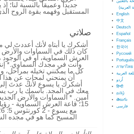
جديداً وعميقاً بالنسبة لنا؛ إ
المستقبل وفهمه بقوة الروح الذي 
English
中文
Deutsch
صلاتي
Español
Français
أشكرك يا أبتاه لأنك أعددتَ لي م
한국어
كان ذلك في السماوات والأرض ال
Русский
العرش السماوية، أو في الوجود 
Português
وأنت في مجدك السماوي.* إنن
ภาษาไทย
كل ما يمكنني تخيله بمراحل، و
لغة العربية
أن يمنحني لمحاتٍ عن هذا ا
اُردو
أشكرك يا يسوع لأنك عدتَ إلى الس
हिन्दी
معك في المجد. باسمك يا رب ي
தமிழ்
తెలుగు
فارسی
المسيح كما هو في مجده السامي - 1 يوحن