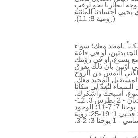
ذ يوجه أنظارنا نحو ترقب
يحيي أجسادنا المائتة
(رومية 8: 11).
كاناً للمجد معك؛ سواء
جديدتين، أو في قاعة
مع يسوع، أو في رؤيتك
ي أؤمن بأن ذلك يفوق
لكني ألتمس من الروح
لمستقبل المجيد معك.
ماء لتُعِدَّ لي مكاناً
سوع، أسبحك وأشكرك.
آمين. * السماوات والأرض الجديدتان - 2 بطرس 3: 12-
15؛ قاعة العرش السماوية - رؤيا يوحنا 7: 7-11؛ الوجود
مع يسوع - 2 كورنثوس 5: 6؛ فيلبي 1: 19-25؛ رؤية
ا 3: 2-3.