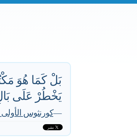
بَلْ كَمَا هُوَ مَكْت
يَخْطُرْ عَلَى بَالِ إ
—
كورنثوس الأولى 9:2