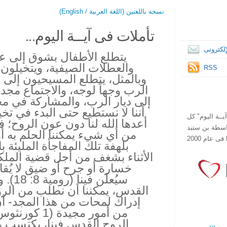
نسخة باللغتين (اللغة العربية / English)
تأملات فى آيــة اليوم...
لكترونى
يتطلع الأطفال بشوق إلى عيد 
والعطلات الصيفية، ويتخيلون 
RSS
وبالمثل، يتطلع المسيحيون إلى 
الرب وجهاً لوجه، والاجتماع مجدداً
إلى ديار الرب، والمشاركة في مج
أننا لا نستطيع حتى البدء في تخي
ص يقرأ "آيــة اليوم" كل
أعدها الله لنا دون عون الروح؛ 
هذا الموقع فى عام 1998 بواسطة بن ستيد
من أي شيء يمكننا الحلم به أو
بلهفة تلك المفاجأة المليئة ب
الأثناء بشغف من أجل قضية الملك
خسارة أو جرح أو ضيق لا يُقا
سيُعلَن
القدس، يمكننا أن نطلب من الرو
إدراك لمحات من هذا المجد- أن
الروح القدس فينا، يكتسب هذ