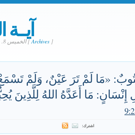
آيــة ا
]
Archives
[
الخميس 8. مايو 2025
ُوبٌ: «مَا لَمْ تَرَ عَيْنٌ، وَلَمْ تَسْمَعْ 
ِنْسَانٍ: مَا أَعَدَّهُ اللهُ لِلَّذِينَ يُحِبّ
اشترك: