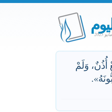
ليوم
أُذُنٌ، وَلَمْ
ُونَهُ».