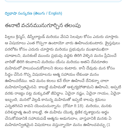
ద్విభాషా సంస్కరణ (తెలుగు / English)
ఈనాటి వచనమునుగూర్చిన తలంపు
పిల్లలు క్రిస్మస్, డిస్నీల్యాండ్ మరియు వేసవి సెలవుల కోసం ఎదురు చూస్తారు.
ఆ విషయాలు ఎంత గొప్పగా ఉంటాయో వారు ఊహించుకుంటారు. క్రైస్తవులు
పరలోకం కోసం ఎదురు చూస్తారు మరియు ప్రభువును ముఖాముఖిగా
చూడాలని, మనకంటే ముందు ప్రభువు వద్దకు తిరిగి వెళ్ళిన మనం ప్రేమించే
వారితో తిరిగి కలవాలని మరియు యేసు మరియు అతని దేవదూతల
మహిమలో పాలుపంచుకోవాలని కలలు కంటారు. కానీ దేవుడు మన కోసం
సిద్ధం చేసిన గొప్ప విషయాలను ఆత్మ సహాయం లేకుండా మనం
ఊహించలేము. అవి మనం కలలు కనే లేదా ఊహించే దేనికన్నా చాలా
మహిమాన్వితమైనవి. కాబట్టి మహిమతో ఆశ్చర్యపోతామని ఊహించి, అప్పటి
వరకు రాజ్యం పట్ల మక్కువతో జీవిద్దాం. ఏదైనా నష్టం, ఏదైనా గాయం, ఏదైనా
ఇబ్బంది, మనలో వెల్లడి కానున్న మహిమతో ఇప్పటి కాలపు శ్రమలు
ఎన్నతగినవి కావని యెంచుచున్నాను. (రోమా 8:18). మరియు, మనకు
పరిశుద్ధాత్మ ఉంది కాబట్టి, ఈ మహిమ యొక్క క్షణిక దృశ్యాలను అర్థం
చేసుకోవడానికి సహాయపడే ఆత్మను అడుగుదాం, వాస్తవానికి మనకు ఏ
మహిమాన్వితమైన విషయాలు వస్తున్నాయో మనం ఊహించవచ్చు (1