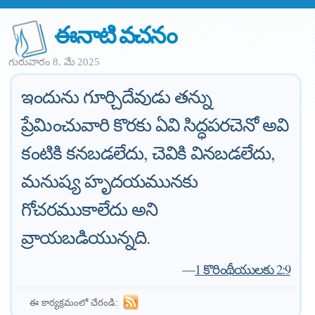
ఈనాటి వచనం
గురువారం 8. మే 2025
ఇందును గూర్చిదేవుడు తన్ను
ప్రేమించువారి కొరకు ఏవి సిద్ధపరచెనో అవి
కంటికి కనబడలేదు, చెవికి వినబడలేదు,
మనుష్య హృదయమునకు
గోచరముకాలేదు అని
వ్రాయబడియున్నది.
—
1 కొరింథీయులకు 2:9
ఈ కార్యక్రమంలో చేరండి: