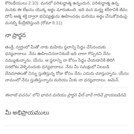
కొరింథీయులు 2:10). మనలో పరిశుద్ధాత్మ ఉన్నందున, పరిశుద్ధాత్మ ఉన్న
మనకు ఈ లేఖనం యొక్క అర్థం మారుతుంది. ఇది మన మర్త్య శరీరానికి జీవం
పోసే ఆత్మ శక్తి ద్వారా భవిష్యత్తును ఊహించడం మరియు అర్థం చేసుకోవడంపై
మనల్ని కేంద్రీకరిస్తుంది (రోమా 8:11).
నా ప్రార్థన
తండ్రీ, స్వర్గంలో మీతో నాకు మహిమ స్థలాన్ని సిద్ధం చేసినందుకు
ధన్యవాదాలు. నేను ఊహించినదానికంటే ఇది చాలా గొప్పదని నేను
నమ్ముతున్నాను. యేసు, ఆ స్థలాన్ని నా కోసం సిద్ధం చేయడానికి తిరిగి
పరలోకం వెళ్ళినందుకు ధన్యవాదాలు. నేను మీ సమక్షంలో నిలబడి
దేవదూతలతో నిన్ను స్తుతిస్తున్న రోజు కోసం నేను ఎదురు చూస్తున్నాను. యేసు
నామంలో నేను స్తుతిస్తున్నాను మరియు మీకు నా ధన్యవాదాలు. ఆమెన్.
ఈనాటి వచనం" లోని భావన మరియు ప్రార్థన ఫీల్ వారే గారిచే వ్రాయబడినవి.
మీ అభిప్రాయములు