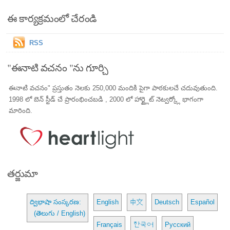
ఈ కార్యక్రమంలో చేరండి
RSS
"ఈనాటి వచనం "ను గూర్చి
ఈనాటి వచనం" ప్రస్తుతం నెలకు 250,000 మందికి పైగా పాఠకులచే చదువుతుంది.
1998 లో బెన్ స్టీడ్ చే ప్రారంభించబడి , 2000 లో హార్ట్లైట్ నెట్వర్క్లో భాగంగా
మారింది.
తర్జుమా
ద్విభాషా సంస్కరణ:
English
中文
Deutsch
Español
(తెలుగు / English)
Français
한국어
Русский