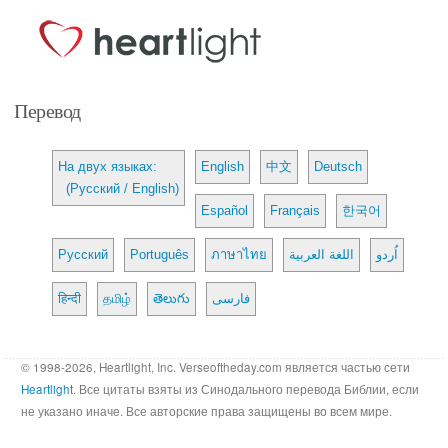
Перевод
На двух языках:
English
中文
Deutsch
(Русский / English)
Español
Français
한국어
Русский
Português
ภาษาไทย
اللغة العربية
اُردو
हिन्दी
தமிழ்
తెలుగు
فارسی
© 1998-2026, Heartlight, Inc. Verseoftheday.com является частью сети
Heartlight
. Все цитаты взяты из Синодального перевода Библии, если
не указано иначе. Все авторские права защищены во всем мире.