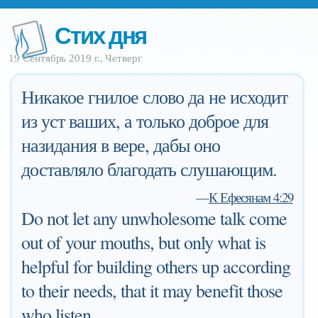
Стих дня
19 Сентябрь 2019 г., Четверг
Никакое гнилое слово да не исходит
из уст ваших, а только доброе для
назидания в вере, дабы оно
доставляло благодать слушающим.
—
К Ефесянам 4:29
Do not let any unwholesome talk come
out of your mouths, but only what is
helpful for building others up according
to their needs, that it may benefit those
who listen.