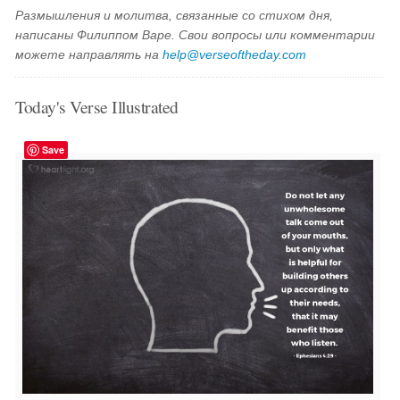
Размышления и молитва, связанные со стихом дня,
написаны Филиппом Варе. Свои вопросы или комментарии
можете направлять на
help@verseoftheday.com
Today's Verse Illustrated
Save