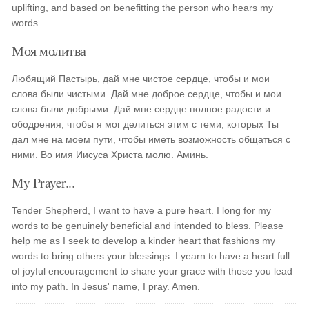
uplifting, and based on benefitting the person who hears my
words.
Моя молитва
Любящий Пастырь, дай мне чистое сердце, чтобы и мои
слова были чистыми. Дай мне доброе сердце, чтобы и мои
слова были добрыми. Дай мне сердце полное радости и
ободрения, чтобы я мог делиться этим с теми, которых Ты
дал мне на моем пути, чтобы иметь возможность общаться с
ними. Во имя Иисуса Христа молю. Аминь.
My Prayer...
Tender Shepherd, I want to have a pure heart. I long for my
words to be genuinely beneficial and intended to bless. Please
help me as I seek to develop a kinder heart that fashions my
words to bring others your blessings. I yearn to have a heart full
of joyful encouragement to share your grace with those you lead
into my path. In Jesus' name, I pray. Amen.