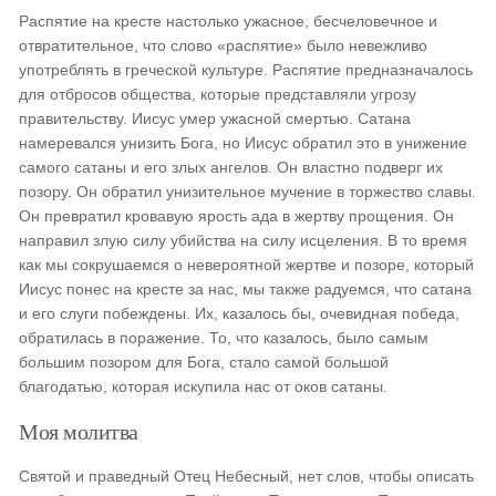
Распятие на кресте настолько ужасное, бесчеловечное и
отвратительное, что слово «распятие» было невежливо
употреблять в греческой культуре. Распятие предназначалось
для отбросов общества, которые представляли угрозу
правительству. Иисус умер ужасной смертью. Сатана
намеревался унизить Бога, но Иисус обратил это в унижение
самого сатаны и его злых ангелов. Он властно подверг их
позору. Он обратил унизительное мучение в торжество славы.
Он превратил кровавую ярость ада в жертву прощения. Он
направил злую силу убийства на силу исцеления. В то время
как мы сокрушаемся о невероятной жертве и позоре, который
Иисус понес на кресте за нас, мы также радуемся, что сатана
и его слуги побеждены. Их, казалось бы, очевидная победа,
обратилась в поражение. То, что казалось, было самым
большим позором для Бога, стало самой большой
благодатью, которая искупила нас от оков сатаны.
Моя молитва
Святой и праведный Отец Небесный, нет слов, чтобы описать