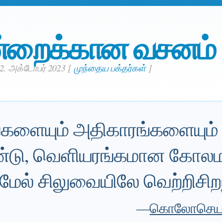
்றைக்கான வசனம்
2. அக்டோபர் 2023
[
முந்தைய பக்தர்கள்
]
களையும் அதிகாரங்களையும்
்டு, வெளியரங்கமான கோலமா
ல் சிலுவையிலே வெற்றிசிறந்
—
கொலோசெயர்-C