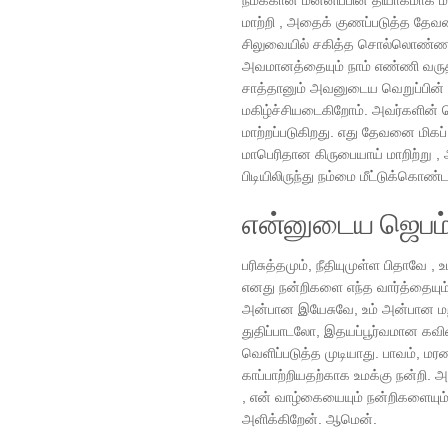
நமக்கான மன்னிப்பின் தியாகமாக மா
மாற்றி , அதைக் குணப்படுத்த தேவ
சிலுவையில் சகித்த சொல்லொண்ணாத
அவமானத்தையும் நாம் எண்ணி வரு
சாத்தானும் அவனுடைய வெறுப்பின் 
மகிழ்ச்சியடைகிறோம். அவர்களின்
மாற்றப்படுகிறது. எது தேவனை ம
மாபெரிதான கிருபையாய் மாறிற்று ,
பிடியிலிருந்து நம்மை மீட்டுக்கொண்ட
என்னுடைய ஜெபம
பரிசுத்தமும், நீதியுமுள்ள பிதாவே , 
எனது நன்றிகளை எந்த வார்த்தையும
அன்பான இயேசுவே, உம் அன்பான மற்
துதிப்பாடலோ, இதயப்பூர்வமான க
வெளிப்படுத்த முடியாது. பாவம், மர
காப்பாற்றியதற்காக உமக்கு நன்றி. அ
, என் வாழ்கையையும் நன்றிகளையும
அளிக்கிறேன். ஆமென்.