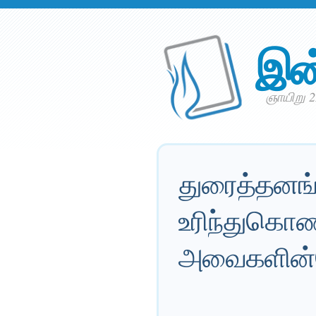
இன
ஞாயிறு 2
துரைத்தனங்
உரிந்துகொண
அவைகளின்மே