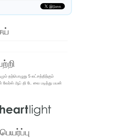
ெய்
ற்றி
ம் தற்பொழுது 5 லட்சத்திற்கும்
ள் வேர்ஸ் ஆப் தி டே வை படித்து பயன்
.
ெயர்ப்பு