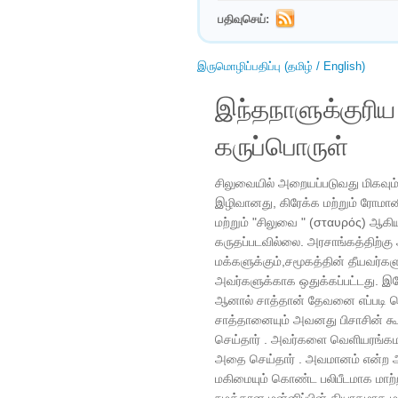
பதிவுசெய்:
இருமொழிப்பதிப்பு (தமிழ் / English)
இந்தநாளுக்குரி
கருப்பொருள்
சிலுவையில் அறையப்படுவது மிகவும்
இழிவானது, கிரேக்க மற்றும் ரோமா
மற்றும் "சிலுவை " (σταυρός) ஆ
கருதப்படவில்லை. அரசாங்கத்திற்கு 
மக்களுக்கும்,சமூகத்தின் தீயவர்க
அவர்களுக்காக ஒதுக்கப்பட்டது. 
ஆனால் சாத்தான் தேவனை எப்படி வெ
சாத்தானையும் அவனது பிசாசின் கூ
செய்தார் . அவர்களை வெளியரங்கமாக
அதை செய்தார் . அவமானம் என்ற அ
மகிமையும் கொண்ட பலிபீடமாக மாற