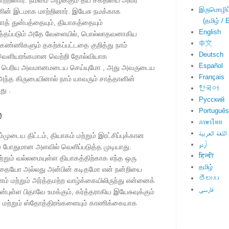
ற்றினார். நம்மை அழிக்கும் தீய சக்தியை அவர்
இருமொழிப்ப
னின் இடமாக மாற்றினார். இயேசு நமக்காக
(தமிழ் / E
் துன்பத்தையும், தியாகத்தையும்
English
த்தப்படும் அதே வேளையில், பொல்லாதவனாகிய
中文
கண்ணிகளும் தகற்கப்பட்டதை குறித்து நாம்
Deutsch
 வெளியரங்கமான வெற்றி தோல்வியாக
Español
ிகப் பெரிய அவமானமடைய செய்யுமோ , அது அவருடைய
Français
 அந்த கிருபையினால் நாம் யாவரும் சாத்தானின்
한국어
து .
Русский
்
Português
ภาษาไทย
اللغة العربية
உம்முடைய திட்டம், தியாகம் மற்றும் இரட்சிப்புக்கான
اُردو
் போதுமான அளவில் வெளிப்படுத்த முடியாது.
हिन्दी
றும் வல்லமையுள்ள தியாகத்திற்காக எந்த ஒரு
தமிழ்
விதையோ அல்லது அன்பின் கடிதமோ என் நன்றியை
తెలుగు
ணம் மற்றும் அர்த்தமற்ற வாழ்க்கையிலிருந்து என்னைக்
فارسی
ன்புள்ள பிதாவே உமக்கும், கர்த்தராகிய இயேசுவுக்கும்
் மற்றும் ஸ்தோத்திரங்களையும் காணிக்கையாக