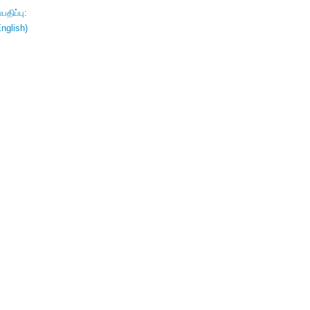
திப்பு:
nglish)