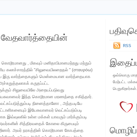
பதிவுச
ய வேதவார்த்தையின்
RSS
இதைப்ப
 கொடூரமானது , மிகவும் மனிதாபிமானமற்றது மற்றும்
னிய கலாச்சாரத்தில் "சிலுவையிலறைதல் " (σταυρόω)
ஒவ்வொரு மாதமு
கிய இரு வார்த்தைகளும் மென்மையான வார்த்தையாக
மேற்பட்ட மக்க
அச்சுறுத்தலாகக் கருதப்பட்ட
பெறுகிறார்கள்
ளுக்கும் சிலுவையிலே அறையப்படுவது
இயேசுவானவர் இந்த கொடூரமான மரணத்தை சகித்தார்.
ட்கப்படுத்தும்படி நினைத்தானோ , அந்தபடியே
ட்டாளிகளையும் இயேசுவானவர் வெட்கப்படும்படி
 இவ்வுலகில் உள்ள மக்கள் யாவரும் பார்க்கும்படி
வர்களின் சித்திரவதைக் கோலை கிருபையும்
மொழிப்ப
்றினார். அவர் நரகத்தின் கொடூரமான கோபத்தை