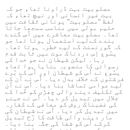
مصلوبیت بہت ڈراونا تھا، جو کہ
بہت غیر انسانی اور نیچ تھا، کہ
لفظ "مصلوبیت" یونانی ثقافت میں
حلیم بولی میں مناسب سمجھا جاتا
تھا۔ مصلوبیت معاشرے میں اُس گندے
بندے کےلیے استعمال ہوتا تھا جو
کہ گورنمنٹ کے لیے خطرہ ہوتا تھا۔
یسُوع اِس دردناک موت میں ثابت قدم
رہا۔ لیکن شیطان نے جو خدا کی
رسوائی کا منصوبہ بنایا ہوا تھا،
یسُوع نے اُس کو شیطان اور اُس کے بُرے
فرشتوں کے خلاف بدل دیا۔ اُس نے اُن کے
لیے عوامی تماشا بنا دیا۔ اُس نے اُن
کی تکلیف دینے والی چھڑی کو خُدا کے
جلال میں تبدیل کر دیا۔ اُس نے جہنم
کی غضبناک روش کو معافی کے کفارہ
میں تبدیل کر دیا۔ اُس نے شیطان کی
مار دینے والی طاقت کا رُخ تبدیل
کرکے اُس کو شفا کی جگہ بنا دیا۔
جبکہ ہم بیان نہ کیے جانے والی