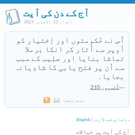
آج کے دن کی آیت
اتوار 22. اكتوبر 2023
اُس نے حُکومتوں اور اِختیار کو
اُوپر سے اُتار کر انکا برملا
تماشا بنایا اور صلِیب کے سبب
سے اُن پر فتح یابی کا شادِیانہ
بجایا۔
—
کُلسیوں 2:15
ممبر بنیں:
دولسانی قسم (اُردو / English)
آج کی آیت پر خیالات