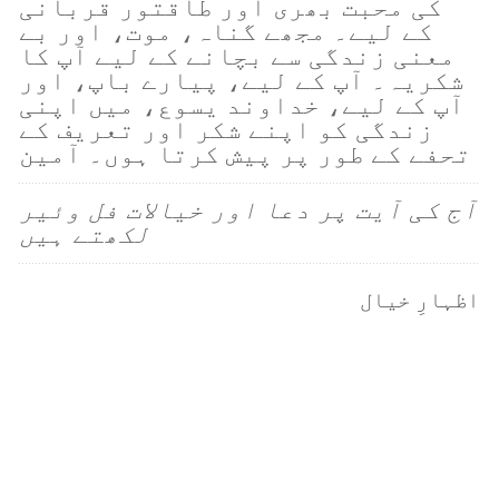
کی محبت بھری اور طاقتور قربانی
کے لیے۔ مجھے گناہ، موت، اور بے
معنی زندگی سے بچانے کے لیے آپ کا
شکریہ۔ آپ کے لیے، پیارے باپ، اور
آپ کے لیے، خداوند یسوع، میں اپنی
زندگی کو اپنے شکر اور تعریف کے
تحفے کے طور پر پیش کرتا ہوں۔ آمین
آج کی آیت پر دعا اور خیالات فل وئیر
لکھتے ہیں
اظہارِ خیال