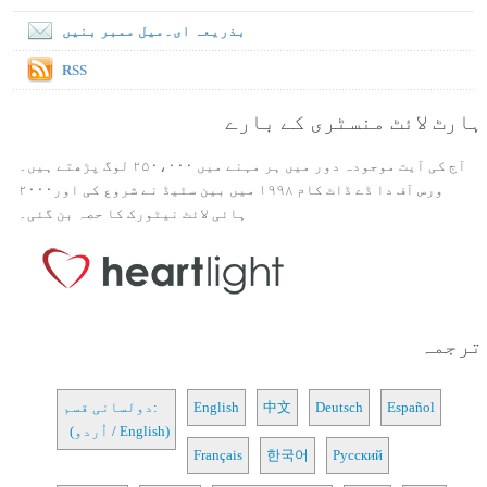
بذریعہ ای۔میل ممبر بنیں
RSS
ہارٹ لائٹ منسٹری کے بارے
آج کی آیت موجودہ دور میں ہر مہنے میں ۲۵۰،۰۰۰ لوگ پڑھتے ہیں۔
ورس آف دا ڈے ڈاٹ کام ۱۹۹۸ میں بین سٹیڈ نے شروع کی اور۲۰۰۰
ہائی لائٹ نیٹورک کا حصہ بن گئی۔
ترجمہ
Español
Deutsch
中文
English
دولسانی قسم:
(اُردو / English)
Français
한국어
Русский