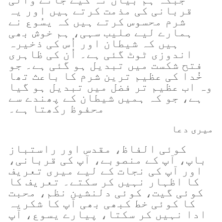
قربانی کی مذمت کرتے ہیں اور یہ
شرم محسوس کرتے ہیں کہ یسُوع نے
ہمارے لیے صلیب سہی، ہم خوش بھی
ہیں کہ شیطان اور اُس کی ذخیرہ
اندوزی ٹوٹ گئی ہے۔ اُن کی ظاہری
فتح شکست میں تبدیل ہو گئی ہے۔ جو
خُدا کی عظیم ترین شرم کا باعث تھا
وہ اب عظیم تر فضل میں تبدیل ہو گیا
ہے، جو کہ ہمیں شیطان کے پھندے سے
محفوظ رکھتا ہے۔
میری دعا
کوئی الفاظ، مقدس اور راستباز
باپ، آپ کے منصوبے، آپ کی قربانی،
اور آپ کی نجات کے لیے میری تعریف
کا اظہار نہیں کر سکتے۔ تعریف کا
کوئی گیت، کوئی دلنشین نظم، محبت
کا کوئی خط کبھی بھی آپ کا شکریہ
ادا نہیں کر سکتا، پیارے یسوع، آپ