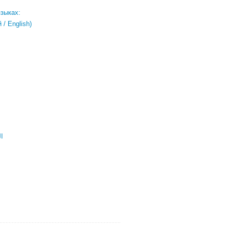
языках:
/ English)
ال