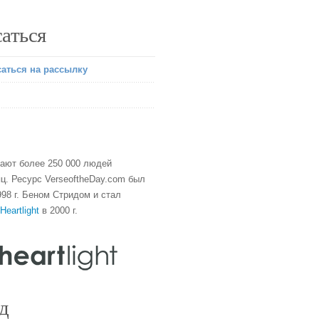
аться
аться на рассылку
тают более 250 000 людей
ц. Ресурс VerseoftheDay.com был
98 г. Беном Стридом и стал
Heartlight
в 2000 г.
д