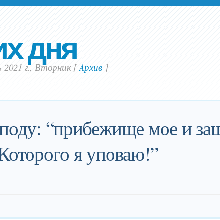
их дня
 2021 г., Вторник
[
Aрхив
]
поду: “прибежище мое и защ
 Которого я уповаю!”