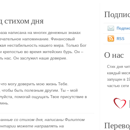
Подпис
 стихом дня
Подпис
аза написана на многих денежных знаках
ечательное напоминание. Финансовый
RSS
жая нестабильность нашего мира. Только Бог
О нас
 крепостью во время житейских бурь. Он –
ть нас. Он заслужил наше доверие.
Стих дня чи
каждый меся
запущен в 19
 что могу доверить мою жизнь Тебе.
частью сети
 чтобы быть полезным другим. Ты – мой
луйста, помогай ощущать Твое присутствие в
минь.
занные со стихом дня, написаны Филиппом
Перево
ментарии можете направлять на