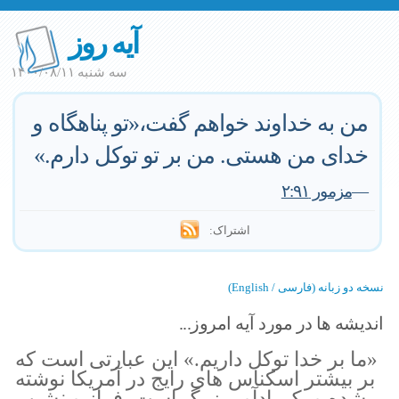
آیه روز
سه شنبه ۱۴۰۰/۰۸/۱۱
من به خداوند خواهم گفت،«تو پناهگاه و
خدای من هستی. من بر تو توکل دارم.»
—
مزمور ۲:۹۱
اشتراک:
نسخه دو زبانه (فارسی / English)
اندیشه ها در مورد آیه امروز...
«ما بر خدا توکل داریم.» این عبارتی است که
بر بیشتر اسکناس های رایج در آمریکا نوشته
شده و یک یادآور بزرگ است. فراز و نشیب