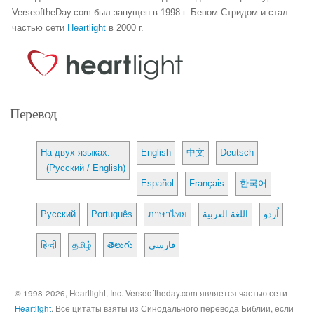
VerseoftheDay.com был запущен в 1998 г. Беном Стридом и стал
частью сети
Heartlight
в 2000 г.
Перевод
На двух языках:
English
中文
Deutsch
(Русский / English)
Español
Français
한국어
Русский
Português
ภาษาไทย
اللغة العربية
اُردو
हिन्दी
தமிழ்
తెలుగు
فارسی
© 1998-2026, Heartlight, Inc. Verseoftheday.com является частью сети
Heartlight
. Все цитаты взяты из Синодального перевода Библии, если