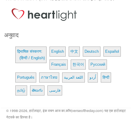
अनुवाद
द्विभाषिक संस्करण:
English
中文
Deutsch
Español
(हिन्दी / English)
Français
한국어
Русский
Português
ภาษาไทย
اللغة العربية
اُردو
हिन्दी
தமிழ்
తెలుగు
فارسی
© 1998-2026, हार्टलाइट, इंक वचन आज का.कॉम(verseoftheday.com) यह एक हार्टलाइट
नेटवर्क का हिस्सा है।