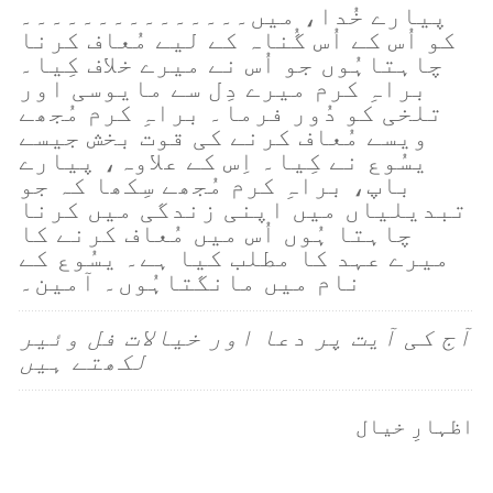
پیارے خُدا، میں۔۔۔۔۔۔۔۔۔۔۔۔۔۔۔
کو اُس کے اُس گُناہ کے لیے مُعاف کرنا
چاہتاہُوں جو اُس نے میرے خلاف کِیا۔
براہِ کرم میرے دِل سے مایوسی اور
تلخی کو دُور فرما۔ براہِ کرم مُجھے
ویسے مُعاف کرنے کی قوت بخش جیسے
یسُوع نے کِیا۔ اِس کے علاوہ، پیارے
باپ، براہِ کرم مُجھے سِکھا کہ جو
تبدیلیاں میں اپنی زندگی میں کرنا
چاہتا ہُوں اُس میں مُعاف کرنے کا
میرے عہد کا مطلب کیا ہے۔ یسُوع کے
نام میں مانگتاہُوں۔ آمین۔
آج کی آیت پر دعا اور خیالات فل وئیر
لکھتے ہیں
اظہارِ خیال