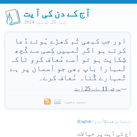
آج کے دن کی آیت
پير 25. نومبر 2024
اور جب کبھی تُم کھڑے ہُوئے دُعا
کرتے ہو اگر تُمہیں کِسی سے کُچھ
شِکایت ہو تو اُسے مُعاف کرو تاکہ
تُمہارا باپ بھی جو آسمان پر ہے
تُمہارے گُناہ مُعاف کرے۔
—
مرقس 11 باب 25 آیت
ممبر بنیں:
دولسانی قسم (اُردو / English)
آج کی آیت پر خیالات