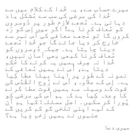
میرے حساب سے، یہ خُدا کے کلام میں سے
خُدا کی مرضی کی سب سے مُشکل یاد
دہانی ہے۔ مُجھے لازم طور پر دُوسروں
کو مُعاف کرنا ہے! اگر میں اِس کو رَد
کروں گا تو مُجھے معافی کی اُس نہر سے
خارج کر دیا جائے گا جو خُدا مُجھے
دینا چاہتا ہے۔ جبکہ دُوسروں کو
مُعاف کرنا کبھی بھی آسان نہیں،
خُدا نہ صِرف ہمیں یہ کرنے کا حُکم
دیتا ہے، اُس نے ہمیں مُعافی کے
نمونہ کے طور پر اپنا بیٹا عطا کِیا
ہے۔ اِس کے علاوہ، اُس نے رُوح القُدُس کی
قوت کے وسیلہ سے ہمیں قوت عطا کرنے
کا وعدہ کِیا ہے کہ ہم اُس کی مرضی کو
پُورا کر سکیں۔ اصل مسئلہ: کیا ہم اُن
کے لیے اپنی تلخی کو کم کریں گے
جنہوں نے ہمیں زخم دِیا ہے؟
میری دعا