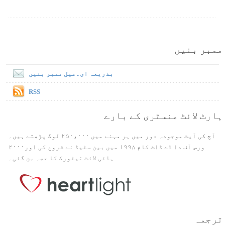
ممبر بنیں
بذریعہ ای۔میل ممبر بنیں
RSS
ہارٹ لائٹ منسٹری کے بارے
آج کی آیت موجودہ دور میں ہر مہنے میں ۲۵۰،۰۰۰ لوگ پڑھتے ہیں۔
ورس آف دا ڈے ڈاٹ کام ۱۹۹۸ میں بین سٹیڈ نے شروع کی اور۲۰۰۰
ہائی لائٹ نیٹورک کا حصہ بن گئی۔
ترجمہ