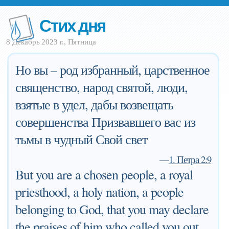
Стих дня
8 Декабрь 2023 г., Пятница
Но вы – род избранный, царственное
священство, народ святой, люди,
взятые в удел, дабы возвещать
совершенства Призвавшего вас из
тьмы в чудный Свой свет
—
1. Петра 2:9
But you are a chosen people, a royal
priesthood, a holy nation, a people
belonging to God, that you may declare
the praises of him who called you out