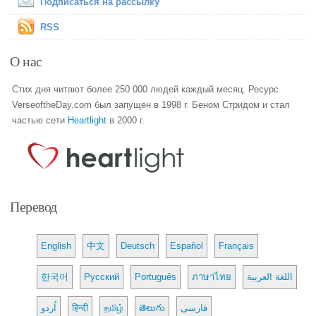
Подписаться на рассылку
RSS
О нас
Стих дня читают более 250 000 людей каждый месяц. Ресурс
VerseoftheDay.com был запущен в 1998 г. Беном Стридом и стал
частью сети
Heartlight
в 2000 г.
Перевод
English
中文
Deutsch
Español
Français
한국어
Русский
Português
ภาษาไทย
اللغة العربية
اُردو
हिन्दी
தமிழ்
తెలుగు
فارسی