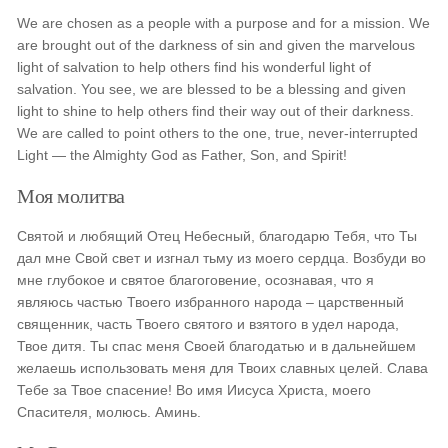
We are chosen as a people with a purpose and for a mission. We
are brought out of the darkness of sin and given the marvelous
light of salvation to help others find his wonderful light of
salvation. You see, we are blessed to be a blessing and given
light to shine to help others find their way out of their darkness.
We are called to point others to the one, true, never-interrupted
Light — the Almighty God as Father, Son, and Spirit!
Моя молитва
Святой и любящий Отец Небесный, благодарю Тебя, что Ты
дал мне Свой свет и изгнал тьму из моего сердца. Возбуди во
мне глубокое и святое благоговение, осознавая, что я
являюсь частью Твоего избранного народа – царственный
священник, часть Твоего святого и взятого в удел народа,
Твое дитя. Ты спас меня Своей благодатью и в дальнейшем
желаешь использовать меня для Твоих славных целей. Слава
Тебе за Твое спасение! Во имя Иисуса Христа, моего
Спасителя, молюсь. Аминь.