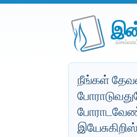
இன
செவ்வாய் 
நீங்கள் தேவ
போராடுவதுப
போராடவேண்ட
இயேசுகிறிஸ