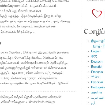
ூலமாக நீங்களும் "போராட்டத்தில் பங்குகொள்ளலாம்
ftheDay.com வின் , பாதுகாப்புக்காகவும்,
ம் உங்கள் ஜெபங்களில் எங்களை
்குத் தெரிந்த மற்றவர்களுக்கும் இதே போன்ற
கில் தட்டி உற்சாகப்படுத்துவதை விட, புகழ் அல்லது
களுக்கும், தேவனுடைய ஊழியத்துக்கும்
மொழிப்ப
ேவையாய் இருக்கிறது .
்
இருமொழிப்ப
(தமிழ் / E
English
முள்ள தேவனே , இன்று என் இருதயத்தில் இருக்கும்
中文
ுகாத்து, பெலப்படுத்துங்கள்... ஆண்டவரே, உம்
Deutsch
ியர்களையும், சுவிசேஷகர்களையும் ஆசீர்வதித்து,
Español
் துன்புறுத்தலுக்கும் உள்ளான உம் பிள்ளைகளை
Français
ருளும் . தேவனே , எல்லா வல்லமையும், கனமும்
한국어
டைய ஜெயங்கொள்ளும் ராஜா , எங்களுக்காக
Русский
யானவரின் நாமத்தினாலே நான் ஜெபிக்கிறேன். ஆமென்.
Português
ภาษาไทย
ப்பொருள் மற்றும் ஜெபம் ஆகியவை சகோதரர்
اللغة العربية
ு. நீங்கள் உங்களுடைய கேள்விகள் அல்லது
اُردو