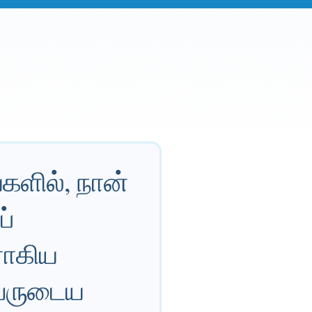
களில், நான்
ப்
ராகிய
னவருடைய