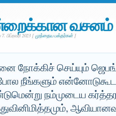
்றைக்கான வசனம்
7. பிப்ரவரி 2023
[
முந்தைய பக்தர்கள்
]
னை நோக்கிச் செய்யும் ஜெபங்
ோல நீங்களும் என்னோடுகூட
ுமென்று நம்முடைய கர்த்த
்துவினிமித்தமும், ஆவியா