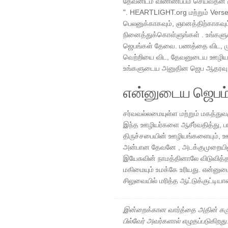
தேவனிடம் விண்ணப்பம் செய்வதன் ம
". HEARTLIGHT.org மற்றும் Verseo
பெலனுக்காகவும், ஞானத்திற்காகவு
நினைத்துக்கொள்ளுங்கள் . உங்களுக
ஜெபங்கள் தேவை. பணத்தை விட, முது
வெற்றியை விட, தேவனுடைய ஊழியர்
உங்களுடைய அனுதின ஜெப ஆதரவு த
என்னுடைய ஜெபம
சர்வவல்லமையுள்ள மற்றும் மகத்துவ
இந்த ஊழியர்களை ஆசீர்வதித்து, பாத
திருச்சபையின் ஊழியங்களையும், ஊழ
அன்பான தேவனே , அடக்குமுறையிலும
இயேசுவின் நாமத்தினாலே விடுவித்த
மகிமையும் உமக்கே உரியது. என்னு
சிலுவையில் மரித்த ஆட்டுக்குட்டி
இன்றைக்கான வார்த்தை அதின் கரு
பில்வேர் அவர்களால் எழுதப்படுகிறத