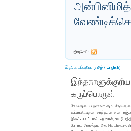
அன்பினிமித
வேண்டிக்கொ
பதிவுசெய்:
இருமொழிப்பதிப்பு (தமிழ் / English)
இந்தநாளுக்குரி
கருப்பொருள்
தேவனுடைய ஜனங்களும், தேவனுடைய
உள்ளாகின்றன. சாத்தான் தன் ராஜ
இருக்கமாட்டான். ஆனால், ஊழியத்தி
போராட வேண்டிய அவசியமில்லை. நீ