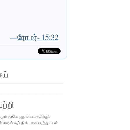
—
ரோமர்- 15:32
ெய்
ற்றி
ம் தற்பொழுது 5 லட்சத்திற்கும்
ள் வேர்ஸ் ஆப் தி டே வை படித்து பயன்
.