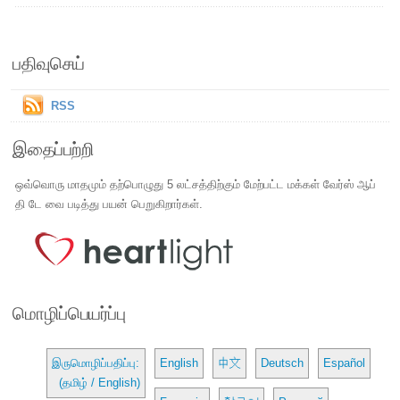
பதிவுசெய்
RSS
இதைப்பற்றி
ஒவ்வொரு மாதமும் தற்பொழுது 5 லட்சத்திற்கும் மேற்பட்ட மக்கள் வேர்ஸ் ஆப்
தி டே வை படித்து பயன் பெறுகிறார்கள்.
மொழிப்பெயர்ப்பு
இருமொழிப்பதிப்பு:
English
中文
Deutsch
Español
(தமிழ் / English)