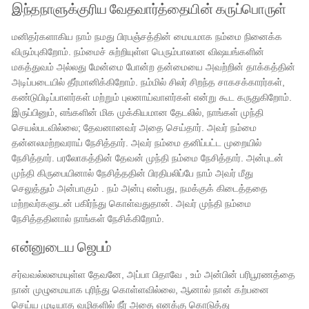
இந்தநாளுக்குரிய வேதவார்த்தையின் கருப்பொருள்
மனிதர்களாகிய நாம் நமது பிரபஞ்சத்தின் மையமாக நம்மை நினைக்க
விரும்புகிறோம். நம்மைச் சுற்றியுள்ள பெரும்பாலான விஷயங்களின்
மகத்துவம் அல்லது மேன்மை போன்ற தன்மையை அவற்றின் தாக்கத்தின்
அடிப்படையில் தீர்மானிக்கிறோம். நம்மில் சிலர் சிறந்த சாகசக்காரர்கள்,
கண்டுபிடிப்பாளர்கள் மற்றும் புலனாய்வாளர்கள் என்று கூட கருதுகிறோம்.
இருப்பினும், எங்களின் மிக முக்கியமான தேடலில், நாங்கள் முந்தி
செயல்படவில்லை; தேவனானவர் அதை செய்தார். அவர் நம்மை
தன்னலமற்றவராய் நேசித்தார். அவர் நம்மை தனிப்பட்ட முறையில்
நேசித்தார். பரலோகத்தின் தேவன் முந்தி நம்மை நேசித்தார். அன்புடன்
முந்தி கிருபையினால் நேசித்ததின் பிரதிபலிப்பே நாம் அவர் மீது
செலுத்தும் அன்பாகும் . நம் அன்பு என்பது, நமக்குக் கிடைத்ததை
மற்றவர்களுடன் பகிர்ந்து கொள்வதுதான். அவர் முந்தி நம்மை
நேசித்ததினால் நாங்கள் நேசிக்கிறோம்.
என்னுடைய ஜெபம்
சர்வவல்லமையுள்ள தேவனே, அப்பா பிதாவே , உம் அன்பின் பரிபூரணத்தை
நான் முழுமையாக புரிந்து கொள்ளவில்லை, ஆனால் நான் கற்பனை
செய்ய முடியாத வழிகளில் நீர் அதை எனக்கு கொடுத்து