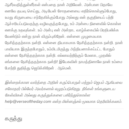
ஆசீர்வதித்துள்ளீர்கள் என்பதை நான் அறிவேன். அன்பான பிதாவே
எனவே தயவு செய்து, அடியேன் சோதனையை எதிர்கொள்ளும்போது, ​​
உமது கிருபையை சந்தேகிக்கும்போது அல்லது என் தகுதியைப் பற்றி
ஆச்சரியப்படுவதற்கு வழிவகுத்தபோது, ​​​​உம் அன்பை நினைவில் கொள்ள
எனக்கு உதவுங்கள். உம் அன்பு என் அன்றாட வாழ்க்கையில் பிரதிபலிக்க
வேண்டும் என்று நான் விரும்புகிறேன். என்னை முழுமையாக
நேசித்ததற்காக நன்றி. என்னை தியாகமாக நேசித்ததற்காக நன்றி. நான்
பாவியாக இருந்தபோதும், உம்மிடமிருந்து அந்நியனாக்கப்பட்ட போதும்
என்னை நேசித்ததற்காக நன்றி. எல்லாவற்றிற்கும் மேலாக, முதலில்
எங்களை நேசித்ததற்காக நன்றி! இயேசுவின் நாமத்தினாலே நான் உம்மை
போற்றி துதித்து ஜெபிக்கிறேன் . ஆமென்.
இன்றைக்கான வார்த்தை அதின் கருப்பொருள் மற்றும் ஜெபம் ஆகியவை
சகோதரர் பில்வேர் அவர்களால் எழுதப்படுகிறது. நீங்கள் உங்களுடைய
கேள்விகள் அல்லது கருத்துக்களை பகிர்ந்துகொள்ள
help@verseoftheday.com என்ற மின்னஞ்சல் மூலமாக தெரிவிக்கலாம்.
கருத்து