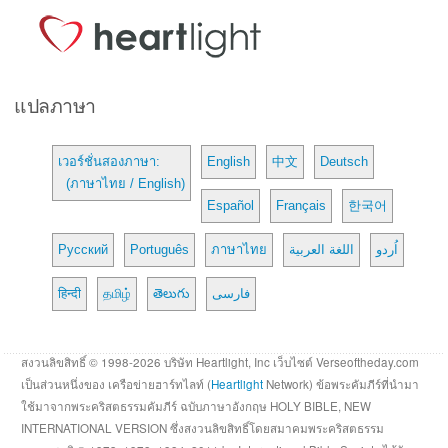
แปลภาษา
เวอร์ชั่นสองภาษา:
English
中文
Deutsch
(ภาษาไทย / English)
Español
Français
한국어
Русский
Português
ภาษาไทย
اللغة العربية
اُردو
हिन्दी
தமிழ்
తెలుగు
فارسی
สงวนลิขสิทธิ์ © 1998-2026 บริษัท Heartlight, Inc เว็บไซต์ Verseoftheday.com
เป็นส่วนหนึ่งของ เครือข่ายฮาร์ทไลท์ (
Heartlight
Network) ข้อพระคัมภีร์ที่นำมา
ใช้มาจากพระคริสตธรรมคัมภีร์ ฉบับภาษาอังกฤษ HOLY BIBLE, NEW
INTERNATIONAL VERSION ซึ่งสงวนลิขสิทธิ์โดยสมาคมพระคริสตธรรม