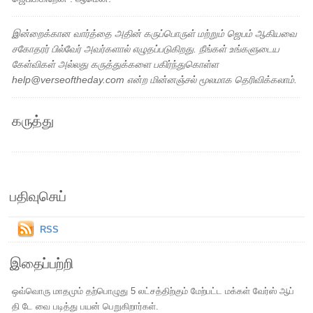
இன்றைக்கான வார்த்தை அதின் கருப்பொருள் மற்றும் ஜெபம் ஆகியவை
சகோதரர் பில்வேர் அவர்களால் எழுதப்படுகிறது. நீங்கள் உங்களுடைய
கேள்விகள் அல்லது கருத்துக்களை பகிர்ந்துகொள்ள
help@verseoftheday.com என்ற மின்னஞ்சல் மூலமாக தெரிவிக்கலாம்.
கருத்து
பதிவுசெய்
RSS
இதைப்பற்றி
ஒவ்வொரு மாதமும் தற்பொழுது 5 லட்சத்திற்கும் மேற்பட்ட மக்கள் வேர்ஸ் ஆப்
தி டே வை படித்து பயன் பெறுகிறார்கள்.