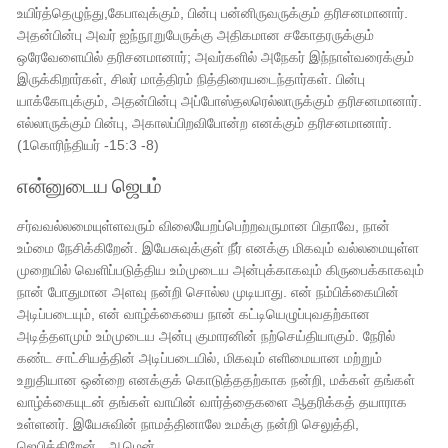
உயிர்த்தெழுந்து,கேபாவுக்கும், பின்பு பன்னிருவருக்கும் தரிசனமானார்.
அதன்பின்பு அவர் ஐந்நூறுபேருக்கு அதிகமான சகோதரருக்கும்
ஒரேவேளையில் தரிசனமானார்; அவர்களில் அநேகர் இந்நாள்வரைக்கும்
இருக்கிறார்கள், சிலர் மாத்திரம் நித்திரையடைந்தார்கள். பின்பு
யாக்கோபுக்கும், அதன்பின்பு அப்போஸ்தலரெல்லாருக்கும் தரிசனமானார்.
எல்லாருக்கும் பின்பு, அகாலப்பிறவிபோன்ற எனக்கும் தரிசனமானார்.
(1கொரிந்தியர் -15:3 -8)
என்னுடைய ஜெபம்
சர்வவல்லமையுள்ளவரும் விலையேறப்பெற்றவருமான பிதாவே, நான்
உம்மை நேசிக்கிறேன். இயேசுவுக்குள் நீர் எனக்கு மிகவும் வல்லமையுள்ள
முறையில் வெளிப்படுத்திய உம்முடைய அன்புக்காகவும் கிருபைக்காகவும்
நான் போதுமான அளவு நன்றி சொல்ல முடியாது. என் நம்பிக்கையின்
அடிப்படையும், என் வாழ்க்கையை நான் கட்டியெழுப்புவதற்கான
அடித்தளமும் உம்முடைய அன்பு குமாரனின் நற்செய்தியாகும். நேரில்
கண்ட சாட்சியத்தின் அடிப்படையில், மிகவும் எளிமையான மற்றும்
உறுதியான ஒன்றை எனக்குக் கொடுத்ததற்காக நன்றி, மக்கள் தங்கள்
வாழ்க்கையுடன் தங்கள் வாயின் வார்த்தைகளை ஆதரிக்கத் தயாராக
உள்ளனர். இயேசுவின் நாமத்தினாலே உமக்கு நன்றி செலுத்தி,
ஜெபிக்கிறேன் . ஆமென்.