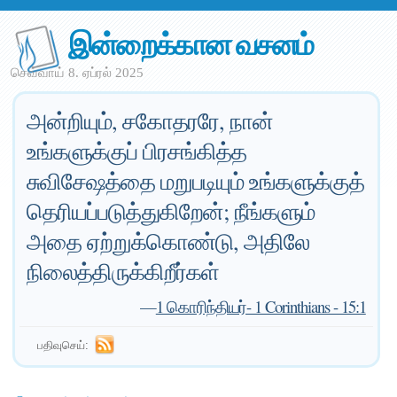
இன்றைக்கான வசனம்
செவ்வாய் 8. ஏப்ரல் 2025
அன்றியும், சகோதரரே, நான்
உங்களுக்குப் பிரசங்கித்த
சுவிசேஷத்தை மறுபடியும் உங்களுக்குத்
தெரியப்படுத்துகிறேன்; நீங்களும்
அதை ஏற்றுக்கொண்டு, அதிலே
நிலைத்திருக்கிறீர்கள்
—
1 கொரிந்தியர்- 1 Corinthians - 15:1
பதிவுசெய்: