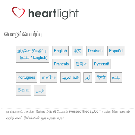
மொழிப்பெயர்ப்பு
இருமொழிப்பதிப்பு:
English
中文
Deutsch
Español
(தமிழ் / English)
Français
한국어
Русский
Português
ภาษาไทย
اللغة العربية
اُردو
हिन्दी
தமிழ்
తెలుగు
فارسی
ஹார்ட்லைட் , இன்க். வேர்ஸ் ஆப் தி டே.காம் (verseoftheday.Com) என்ற இணயதளம்
ஹார்ட்லைட் இன்க் யின் ஒரு பகுதியாகும்.