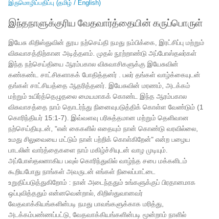
இருமொழிப்பதிப்பு (தமிழ் / English)
இந்தநாளுக்குரிய வேதவார்த்தையின் கருப்பொருள்
இயேசு கிறிஸ்துவின் தூய நற்செய்தி நமது நம்பிக்கை, இரட்சிப்பு மற்றும்
விசுவாசத்திற்கான அடித்தளம். முதல் நூற்றாண்டு அப்போஸ்தலர்கள்
இந்த நற்செய்தியை ஆரம்பகால விசுவாசிகளுக்கு இயேசுவின்
கண்கண்ட சாட்சிகளாகக் போதித்தனர் . பலர் தங்கள் வாழ்க்கையுடன்
தங்கள் சாட்சியத்தை ஆதரித்தனர். இயேசுவின் மரணம், அடக்கம்
மற்றும் உயிர்த்தெழுதலை மையமாகக் கொண்ட இந்த ஆரம்பகால
விசுவாசத்தை நாம் தொடர்ந்து நினைவுபடுத்திக் கொள்ள வேண்டும் (1
கொரிந்தியர் 15:1-7). இவ்வளவு பரிசுத்தமான மற்றும் தெளிவான
நற்செய்தியுடன், "என் கைகளில் எதையும் நான் கொண்டு வரவில்லை,
உமது சிலுவையை மட்டும் நான் பற்றிக் கொள்கிறேன்" என்ற பழைய
பாடலின் வார்த்தைகளை நாம் மகிழ்ச்சியுடன் வாழ முடியும்.
அப்போஸ்தலனாகிய பவுல் கொரிந்துவில் வாழ்ந்த சபை மக்களிடம்
கூறியபோது நாங்கள் அவருடன் எங்கள் நிலைப்பாட்டை
உறுதிப்படுத்துகிறோம் : நான் அடைந்ததும் உங்களுக்குப் பிரதானமாக
ஒப்புவித்ததும் என்னவென்றால், கிறிஸ்துவானவர்
வேதவாக்கியங்களின்படி நமது பாவங்களுக்காக மரித்து,
அடக்கம்பண்ணப்பட்டு, வேதவாக்கியங்களின்படி மூன்றாம் நாளில்