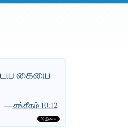
முடைய கையை
—
சங்கீதம் 10:12