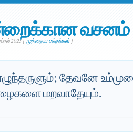
்றைக்கான வசனம்
ப்ரல் 2023
[
முந்தைய பக்தர்கள்
]
 எழுந்தருளும்; தேவனே உம்
; ஏழைகளை மறவாதேயும்.