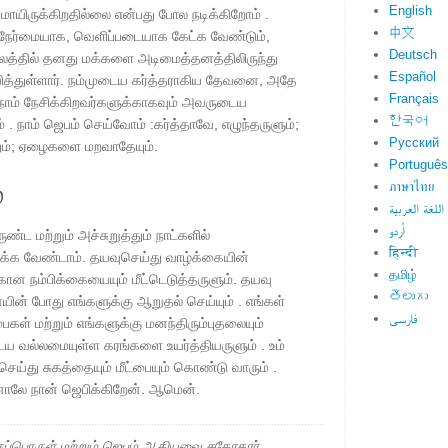
English
மாயிருக்கிறதில்லை என்பது போல நடிக்கிறோம் .
中文
் நேர்மையாக, வெளிப்படையாக கேட்க வேண்டும்,
Deutsch
ாலத்தில் தனது மக்களை அடிமைத்தனத்திலிருந்து
Español
ிடுவித்துள்ளார். நம்முடைய கர்த்தராகிய தேவனை, அதே
Français
 நாம் நேசிக்கிறவர்களுக்காகவும் அவருடைய
한국어
. நாம் ஜெபம் செய்வோம் :கர்த்தாவே, எழுந்தருளும்;
Русский
ம்; ஏழைகளை மறவாதேயும்.
Português
்
ภาษาไทย
اللغة العربية
اُردو
்ட மற்றும் அச்சுறுத்தும் நாட்களில்
हिन्दी
ுக்க வேண்டாம். தயவுசெய்து வாழ்க்கையின்
தமிழ்
்கான நம்பிக்கையையும் மீட்டெடுத்தருளும். தயவு
తెలుగు
யின் போது எங்களுக்கு ஆறுதல் செய்யும் . எங்கள்
فارسی
பைகள் மற்றும் எங்களுக்கு மனந்திரும்புதலையும்
டைய வல்லமையுள்ள கரங்களை உயர்த்தியருளும் . உம்
செய்து சுகத்தையும் மீட்பையும் கொண்டு வாரும் .
னாலே நான் ஜெபிக்கிறேன். ஆமென்.
ப்பொருள் மற்றும் ஜெபம் ஆகியவை சகோதரர்