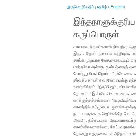
இருமொழிப்பதிப்பு (தமிழ் / English)
இந்தநாளுக்குரி
கருப்பொருள்
காயமடைந்தவர்களால் நிறைந்த ஆழ
இருக்கிறோம். நம்மைச் சுற்றியுள்ள
தாங்க முடியாத வேதனையையும் அனு
மாற்றவோ அல்லது துன்பத்தைத் தண
சோர்ந்து போகிறோம் . அவ்வேளைகளி
தீர்வுக்கொண்டு வரவோ நமக்கு எந்
உணர்கிறோம். இருப்பினும், விசுவா
தேடலாம் ! இஸ்ரவேலின் உடன்படிக்
வாக்குத்தத்தங்களை நிறைவேற்றியவ
காலத்தில் தம்முடைய ஜனங்களுக்கு
நாம் யாருக்காக ஜெபிக்கிறோமோ அ
அவரே . நிச்சயமாக, தேவனானவர் நம
காண்கிறவராகவோ , கேட்பவராகவ
தோன்றும் தருணங்கள் அநேகம் உள்ள