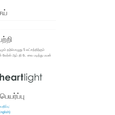
ெய்
ற்றி
ம் தற்பொழுது 5 லட்சத்திற்கும்
ள் வேர்ஸ் ஆப் தி டே வை படித்து பயன்
.
ெயர்ப்பு
திப்பு:
nglish)