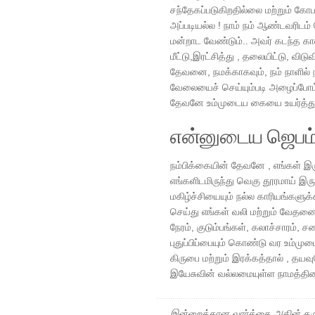
சந்தேகப்படுகிறதில்லை மற்றும் கோப
அப்படியல்ல ! நாம் நம் ஆண்டவரிடம
மன்றாட வேண்டும்.. அவர் கடந்த க
மீட்டு,இரட்சித்து , தலையிட்டு, வ
தேவனை, நமக்காகவும், நம் நாளில்
வேலையைச் செய்யும்படி அழைப்போம் 
தேவனே உம்முடைய கையை உயர்த்து
என்னுடைய ஜெபம
நம்பிக்கையின் தேவனே , எங்கள் இருண
எங்களிடமிருந்து வெகு தூரமாய் இர
மகிழ்ச்சியையும் நல்ல காரியங்களுக
செய்து எங்கள் வலி மற்றும் வேதனை
நேரம், குடும்பங்கள், கலாச்சாரம், ச
புதுப்பிப்பையும் கொண்டு வர உம்மு
கிருபை மற்றும் இரக்கத்தால் , தயவு
இயேசுவின் வல்லமையுள்ள நாமத்தி
இன்றைக்கான வார்த்தை அதின் கரு