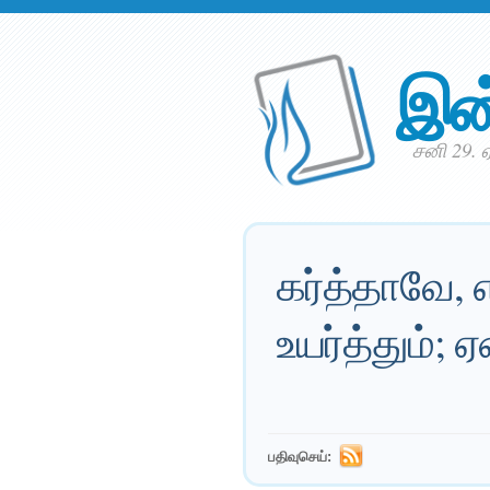
இன
சனி 29. ஏ
கர்த்தாவே,
உயர்த்தும்
பதிவுசெய்: