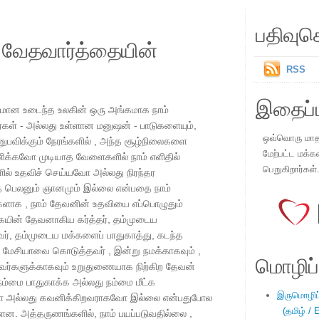
பதிவுச
ய வேதவார்த்தையின்
RSS
இதைப்ப
மான உடைந்த உலகின் ஒரு அங்கமாக நாம்
வர்கள் - அல்லது உள்ளான மனுஷன் - பாடுகளையும்,
ஒவ்வொரு மாதமு
பவிக்கும் நேரங்களில் , அந்த சூழ்நிலைகளை
மேற்பட்ட மக்க
ிக்கவோ முடியாத வேளைகளில் நாம் எளிதில்
பெறுகிறார்கள்
ல் உதவிச் செய்யவோ அல்லது நிரந்தர
த பெலனும் ஞானமும் இல்லை என்பதை நாம்
சிகளாக , நாம் தேவனின் உதவியை எப்பொழுதும்
கையின் தேவனாகிய கர்த்தர், தம்முடைய
ர், தம்முடைய மக்களைப் பாதுகாத்து, கடந்த
 மேசியாவை கொடுத்தவர் , இன்று நமக்காகவும் ,
மொழிப்ப
வர்களுக்காகவும் உறுதுணையாக நிற்கிற தேவன்
்மை பாதுகாக்க அல்லது நம்மை மீட்க
இருமொழிப்ப
ோ அல்லது கவனிக்கிறவராகவோ இல்லை என்பதுபோல
(தமிழ் / E
ன. அத்தருணங்களில், நாம் பயப்படுவதில்லை ,