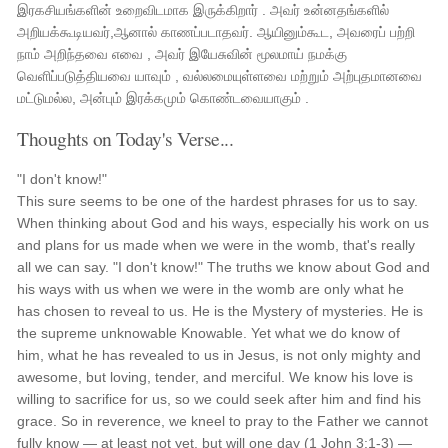
இரகசியங்களின் உறைவிடமாக இருக்கிறார் . அவர் உன்னதங்களில்
அறியக்கூடியவர்,ஆனால் காணப்படாதவர். ஆயினும்கூட, அவரைப் பற்றி
நாம் அறிந்தவை எவை , அவர் இயேசுவின் மூலமாய் நமக்கு
வெளிப்படுத்தியவை யாவும் , வல்லமையுள்ளவை மற்றும் அற்புதமானவை
மட்டுமல்ல, அன்பும் இரக்கமும் கொண்டவையாகும் .
Thoughts on Today's Verse...
"I don't know!"
This sure seems to be one of the hardest phrases for us to say.
When thinking about God and his ways, especially his work on us
and plans for us made when we were in the womb, that's really
all we can say. "I don't know!" The truths we know about God and
his ways with us when we were in the womb are only what he
has chosen to reveal to us. He is the Mystery of mysteries. He is
the supreme unknowable Knowable. Yet what we do know of
him, what he has revealed to us in Jesus, is not only mighty and
awesome, but loving, tender, and merciful. We know his love is
willing to sacrifice for us, so we could seek after him and find his
grace. So in reverence, we kneel to pray to the Father we cannot
fully know — at least not yet, but will one day (1 John 3:1-3) —