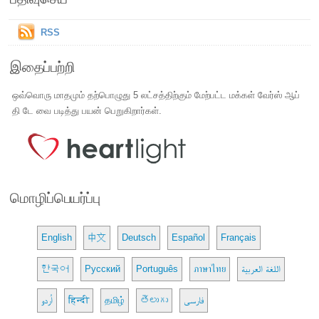
RSS
இதைப்பற்றி
ஒவ்வொரு மாதமும் தற்பொழுது 5 லட்சத்திற்கும் மேற்பட்ட மக்கள் வேர்ஸ் ஆப்
தி டே வை படித்து பயன் பெறுகிறார்கள்.
மொழிப்பெயர்ப்பு
English
中文
Deutsch
Español
Français
한국어
Русский
Português
ภาษาไทย
اللغة العربية
اُردو
हिन्दी
தமிழ்
తెలుగు
فارسی