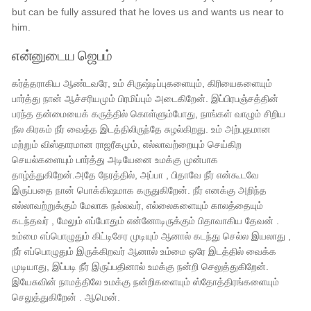
but can be fully assured that he loves us and wants us near to
him.
என்னுடைய ஜெபம்
கர்த்தராகிய ஆண்டவரே, உம் சிருஷ்டிப்புகளையும், கிரியைகளையும்
பார்த்து நான் ஆச்சரியமும் பிரமிப்பும் அடைகிறேன். இப்பிரபஞ்சத்தின்
பரந்த தன்மையைக் கருத்தில் கொள்ளும்போது, ​​​​நாங்கள் வாழும் சிறிய
நீல கிரகம் நீர் வைத்த இடத்திலிருந்தே சுழல்கிறது. உம் அற்புதமான
மற்றும் விஸ்தாரமான ராஜரீகமும், எல்லாவற்றையும் செய்கிற
செயல்களையும் பார்த்து அடியேனை உமக்கு முன்பாக
தாழ்த்துகிறேன்.அதே நேரத்தில், அப்பா , பிதாவே நீர் என்கூடவே
இருப்பதை நான் பொக்கிஷமாக கருதுகிறேன். நீர் எனக்கு அறிந்த
எல்லாவற்றுக்கும் மேலாக நல்லவர், எல்லைகளையும் காலத்தையும்
கடந்தவர் , மேலும் எப்போதும் என்னோடிருக்கும் பிதாவாகிய தேவன் .
உம்மை எப்பொழுதும் கிட்டிசேர முடியும் ஆனால் கடந்து செல்ல இயலாது ,
நீர் எப்பொழுதும் இருக்கிறவர் ஆனால் உம்மை ஒரே இடத்தில் வைக்க
முடியாது, இப்படி நீர் இருப்பதினால் உமக்கு நன்றி செலுத்துகிறேன்.
இயேசுவின் நாமத்திலே உமக்கு நன்றிகளையும் ஸ்தோத்திரங்களையும்
செலுத்துகிறேன் . ஆமென்.