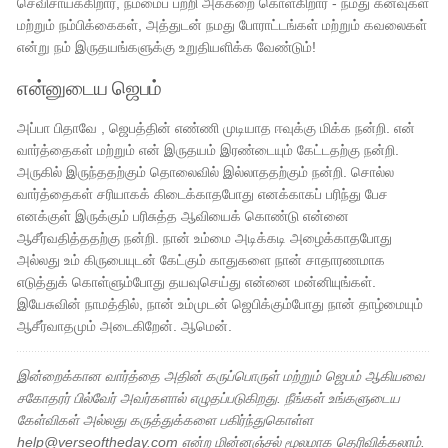
செவிசாய்க்கிறார், நம்மைப் பற்றி அக்கறை கொள்கிறார் - நமது கனவுகள்
மற்றும் நம்பிக்கைகள், அத்துடன் நமது போராட்டங்கள் மற்றும் கவலைகள்
என்று நம் இருதயங்களுக்கு உறுதியளிக்க வேண்டும்!
என்னுடைய ஜெபம்
அப்பா பிதாவே , ஜெபத்தின் எண்ணி முடியாத ஈவுக்கு மிக்க நன்றி. என்
வார்த்தைகள் மற்றும் என் இருதயம் இரண்டையும் கேட்டதற்கு நன்றி.
அருகில் இருந்ததற்கும் தொலைவில் இல்லாததற்கும் நன்றி. சொல்ல
வார்த்தைகள் சரியாகக் கிடைக்காதபோது எனக்காகப் பரிந்து பேச
எனக்குள் இருக்கும் பரிசுத்த ஆவியைக் கொண்டு என்னை
ஆசீர்வதித்ததற்கு நன்றி. நான் உம்மை அடிக்கடி அழைக்காதபோது
அல்லது உம் கிருபையுடன் கேட்கும் காதுகளை நான் சாதாரணமாக
எடுத்துக் கொள்ளும்போது தயவுசெய்து என்னை மன்னியுங்கள்.
இயேசுவின் நாமத்தில், நான் உம்முடன் ஜெபிக்கும்போது நான் தாழ்மையும்
ஆசீர்வாதமும் அடைகிறேன். ஆமென்.
இன்றைக்கான வார்த்தை அதின் கருப்பொருள் மற்றும் ஜெபம் ஆகியவை
சகோதரர் பில்வேர் அவர்களால் எழுதப்படுகிறது. நீங்கள் உங்களுடைய
கேள்விகள் அல்லது கருத்துக்களை பகிர்ந்துகொள்ள
help@verseoftheday.com என்ற மின்னஞ்சல் மூலமாக தெரிவிக்கலாம்.