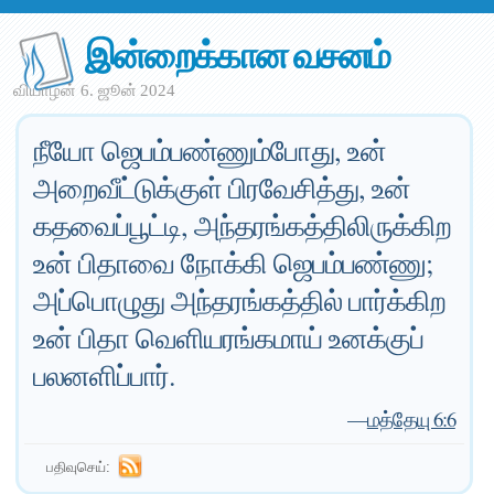
இன்றைக்கான வசனம்
வியாழன் 6. ஜூன் 2024
நீயோ ஜெபம்பண்ணும்போது, உன்
அறைவீட்டுக்குள் பிரவேசித்து, உன்
கதவைப்பூட்டி, அந்தரங்கத்திலிருக்கிற
உன் பிதாவை நோக்கி ஜெபம்பண்ணு;
அப்பொழுது அந்தரங்கத்தில் பார்க்கிற
உன் பிதா வெளியரங்கமாய் உனக்குப்
பலனளிப்பார்.
—
மத்தேயு 6:6
பதிவுசெய்: