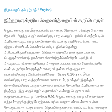
இருமொழிப்பதிப்பு (தமிழ் / English)
இந்தநாளுக்குரிய வேதவார்த்தையின் கருப்பொருள்
ஜெபம் என்பது நம் இருதயத்தில் உள்ளதை அவருடன் பகிர்ந்து கொள்ள
தேவனிடமிருந்து வரும் எண்ணிமுடியாத அழைப்பு. நம்மிடம் அந்தப்படியே
ஆவியானவரும் நமது பலவீனங்களில் நமக்கு உதவிசெய்கிறார். நாம்
ஏற்றபடி வேண்டிக் கொள்ளவேண்டிய தின்னதென்று
அறியாமலிருக்கிறபடியால், ஆவியானவர்தாமே வாக்குக்கடங்காத
பெருமூச்சுகளோடு நமக்காக வேண்டுதல்செய்கிறார். அன்றியும்,
அவருடைய தீர்மானத்தின்படி அழைக்கப்பட்டவர்களாய் தேவனிடத்தில்
அன்புகூருகிறவர்களுக்குச் சகலமும் நன்மைக்கு ஏதுவாக
நடக்கிறதென்று அறிந்திருக்கிறோம். (ரோமர் 8:26-27). இந்த
எண்ணிமுடியாத அந்தரங்கமான உரையாடல், நமக்குள் இருக்கும்
விலையேறப்பெற்ற மற்றும் வல்லமை வாய்ந்த தேவனின் ஆவியானவரால்
நீடித்தது, இது ஒருபோதும் அநாகரிகம் அல்லது பெருமையால்
தாழ்த்தப்படக்கூடாது (மத்தேயு 6:5). ஜெபம் என்பது நமது பரிசுத்தத்தை
மற்றவர்களுக்கு நிரூபிப்பதற்காக அல்ல, மாறாக சர்வவல்லமையுள்ள
தேவனுடனான நமது உறவை ஆழப்படுத்துவதற்காகவும், நம் பிதா நமக்குச்