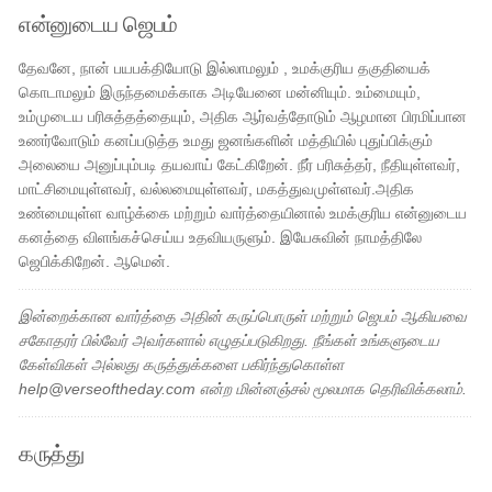
என்னுடைய ஜெபம்
தேவனே, நான் பயபக்தியோடு இல்லாமலும் , உமக்குரிய தகுதியைக்
கொடாமலும் இருந்தமைக்காக அடியேனை மன்னியும். உம்மையும்,
உம்முடைய பரிசுத்தத்தையும், அதிக ஆர்வத்தோடும் ஆழமான பிரமிப்பான
உணர்வோடும் கனப்படுத்த உமது ஜனங்களின் மத்தியில் புதுப்பிக்கும்
அலையை அனுப்பும்படி தயவாய் கேட்கிறேன். நீர் பரிசுத்தர், நீதியுள்ளவர்,
மாட்சிமையுள்ளவர், வல்லமையுள்ளவர், மகத்துவமுள்ளவர்.அதிக
உண்மையுள்ள வாழ்க்கை மற்றும் வார்த்தையினால் உமக்குரிய என்னுடைய
கனத்தை விளங்கச்செய்ய உதவியருளும். இயேசுவின் நாமத்திலே
ஜெபிக்கிறேன். ஆமென்.
இன்றைக்கான வார்த்தை அதின் கருப்பொருள் மற்றும் ஜெபம் ஆகியவை
சகோதரர் பில்வேர் அவர்களால் எழுதப்படுகிறது. நீங்கள் உங்களுடைய
கேள்விகள் அல்லது கருத்துக்களை பகிர்ந்துகொள்ள
help@verseoftheday.com என்ற மின்னஞ்சல் மூலமாக தெரிவிக்கலாம்.
கருத்து