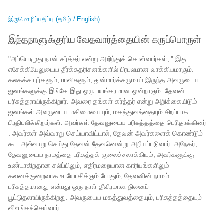
இருமொழிப்பதிப்பு (தமிழ் / English)
இந்தநாளுக்குரிய வேதவார்த்தையின் கருப்பொருள்
"அப்பொழுது நான் கர்த்தர் என்று அறிந்துக் கொள்வார்கள், " இது
எசேக்கியேலுடைய தீர்க்கதரிசனங்களில் பிரபலமான வாக்கியமாகும்.
கலகக்காரர்களும், பாவிகளும், துன்மார்க்கருமாய் இருந்த அவருடைய
ஜனங்களுக்கு இங்கே இது ஒரு பயங்கரமான ஒன்றாகும். தேவன்
பரிசுத்தராயிருக்கிறார். அவரை தங்கள் கர்த்தர் என்று அறிக்கையிடும்
ஜனங்கள் அவருடைய மகிமையையும், மகத்துவத்தையும் சிறப்பாக
பிரதிபலிக்கிறார்கள். அவர்கள் தேவனுடைய பரிசுத்தத்தை பெரிதாக்கினர்
. அவர்கள் அவ்வாறு செய்யாவிட்டால், தேவன் அவர்களைக் கொண்டும்
கூட அவ்வாறு செய்து தேவன் தேவனென்று அறியப்படுவார். அநேகர்,
தேவனுடைய நாமத்தை பரிசுத்தக் குலைச்சலாக்கியும், அவர்களுக்கு
உண்டாகிறதான சலிப்பிலும், எதிர்மறையான காரியங்களிலும்
கவனக்குறைவாக உபயோகிக்கும் போதும், தேவனின் நாமம்
பரிசுத்தமானது என்பது ஒரு நாள் தீவிரமான நினைப்
பூட்டுதலாயிருக்கிறது. அவருடைய மகத்துவத்தையும், பரிசுத்தத்தையும்
விளங்கச்செய்வார்.