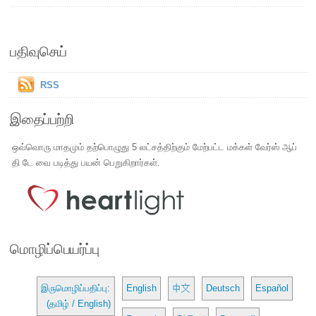
பதிவுசெய்
RSS
இதைப்பற்றி
ஒவ்வொரு மாதமும் தற்பொழுது 5 லட்சத்திற்கும் மேற்பட்ட மக்கள் வேர்ஸ் ஆப்
தி டே வை படித்து பயன் பெறுகிறார்கள்.
மொழிப்பெயர்ப்பு
இருமொழிப்பதிப்பு:
English
中文
Deutsch
Español
(தமிழ் / English)