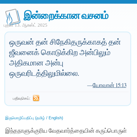
இன்றைக்கான வசனம்
புதன் 13. ஆகஸ்ட் 2025
ஒருவன் தன் சிநேகிதருக்காகத் தன்
ஜீவனைக் கொடுக்கிற அன்பிலும்
அதிகமான அன்பு
ஒருவரிடத்திலுமில்லை.
—
யோவான் 15:13
பதிவுசெய்:
இருமொழிப்பதிப்பு (தமிழ் / English)
இந்தநாளுக்குரிய வேதவார்த்தையின் கருப்பொருள்