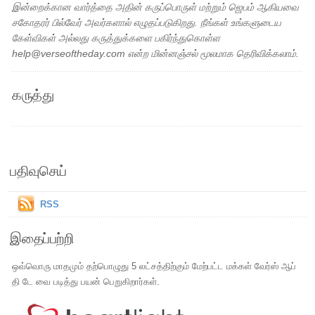
இன்றைக்கான வார்த்தை அதின் கருப்பொருள் மற்றும் ஜெபம் ஆகியவை
சகோதரர் பில்வேர் அவர்களால் எழுதப்படுகிறது. நீங்கள் உங்களுடைய
கேள்விகள் அல்லது கருத்துக்களை பகிர்ந்துகொள்ள
help@verseoftheday.com என்ற மின்னஞ்சல் மூலமாக தெரிவிக்கலாம்.
கருத்து
பதிவுசெய்
RSS
இதைப்பற்றி
ஒவ்வொரு மாதமும் தற்பொழுது 5 லட்சத்திற்கும் மேற்பட்ட மக்கள் வேர்ஸ் ஆப்
தி டே வை படித்து பயன் பெறுகிறார்கள்.