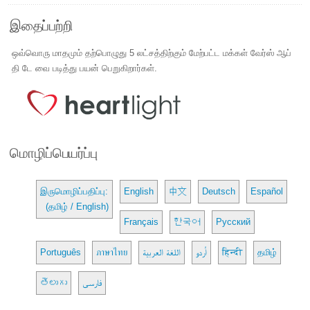
இதைப்பற்றி
ஒவ்வொரு மாதமும் தற்பொழுது 5 லட்சத்திற்கும் மேற்பட்ட மக்கள் வேர்ஸ் ஆப்
தி டே வை படித்து பயன் பெறுகிறார்கள்.
மொழிப்பெயர்ப்பு
இருமொழிப்பதிப்பு:
English
中文
Deutsch
Español
(தமிழ் / English)
Français
한국어
Русский
Português
ภาษาไทย
اللغة العربية
اُردو
हिन्दी
தமிழ்
తెలుగు
فارسی