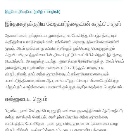
இருமொழிப்பதிப்பு (தமிழ் / English)
இந்தநாளுக்குரிய வேதவார்த்தையின் கருப்பொருள்
தேவனானவர் தம்முடைய ஞானத்தை உபயோகித்து பிரபஞ்சத்தையும்
அதிலுள்ள யாவற்றையும் உண்டாக்கினார். அவரது நல்லாலோசனையின்
மூலம், அவர் ஒவ்வொரு உயிரினத்திற்கும் ஒவ்வொரு பொருளுக்கும்
அதன் பன்முகத்தன்மையின் திகைப்பூட்டும் காட்சியில் அதன் இடத்தை
நியமித்தார். தேவனுக்கு பயந்து, ஞானத்தை தேடுவோருக்கு, அவர் மெய்
ஞானத்தையும் நல்லாலோசனையையும் பகிர்ந்துகொள்ளும்படி
விரும்புகிறார். நாம் அந்த ஞானத்தையும் நல்லாலோசனையையும்
பயன்படுத்தினால், எல்லா ஆபரணங்களிலும் மிகவும் விலையேறப்பெற்ற
மற்றும் நம் வாழ்க்கையை வளமாக்கும் ஒரு ஆசீர்வாதத்தை பெறுவோம்.
என்னுடைய ஜெபம்
பிதாவே, நான் கேட்கும்பொழுது நீர் என்னை ஞானத்தினால் ஆசீர்வதிப்பீர்
என்று எனக்குத் தெரியும். அன்புள்ள பிதாவே அந்த ஞானத்தை
உம்மிடத்தில் கேட்கிறேன். நான் ஒரு பரிசுத்தமான வாழ்க்கையை வாழ
விரும்புகிறேன், அவ்வாழ்க்கை உம்முடைய குணாதிசயங்களை