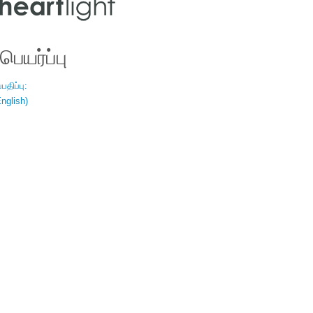
ெயர்ப்பு
திப்பு:
nglish)