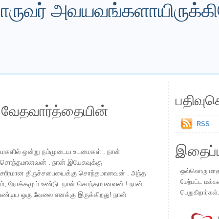
ருவர் அவயவங்களாயிருக்கி
பதிவுச
ய வேதவார்த்தையின்
RSS
இதைப்ப
ைகளில் ஒன்று நம்முடைய உடமைகள் . நான்
சொந்தமானவன் . நான் இயேசுவுக்கு
ஒவ்வொரு மாதமு
 சரீரமான திருச்சபையைக்கு சொந்தமானவன் . அந்த
மேற்பட்ட மக்க
ும், நோக்கமும் உண்டு. நான் சொந்தமானவன் ! நான்
பெறுகிறார்கள்
ேண்டிய ஒரு வேலை எனக்கு இருக்கிறது! நான்