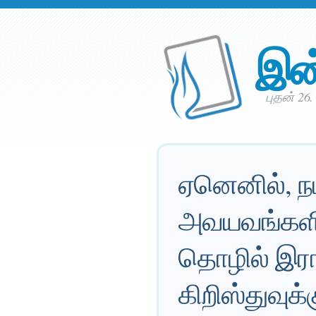
இன
புதன் 26
ஏனெனில், ந
அவயவங்களிர
தொழில் இரா
கிறிஸ்துவுக்