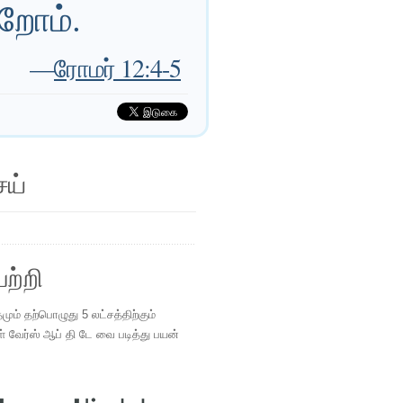
றோம்.
—
ரோமர் 12:4-5
ெய்
ற்றி
ம் தற்பொழுது 5 லட்சத்திற்கும்
ள் வேர்ஸ் ஆப் தி டே வை படித்து பயன்
.