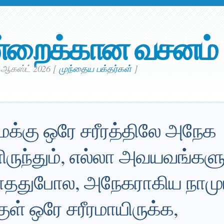
்றைக்கான வசனம்
. ஆகஸ்ட் 2026
[
முந்தைய பக்தர்கள்
]
மக்கு ஒரே சரீரத்திலே அநேக
ுந்தும், எல்லா அவயவங்களுக
ததுபோல, அநேகராகிய நாமு
குள் ஒரே சரீரமாயிருக்க,