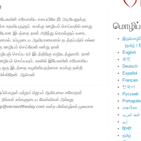
்
ேசுவின் சரீரமாகிய சபையிலே நீர் அடியேனுக்கு
மொழிப்ப
க்க உதவியருளும். உமக்கு ஊழியம் செய்வதில் எனது
சரியான இடத்தை நான் அறிந்து கொள்ளும் வரை,
இருமொழிப்ப
்லாமல், உம்முடைய ஆவியானவரால் நடத்தப்படும் எல்லா
(தமிழ் / E
 ஊழியம் செய்வேன் என்று நான்
English
யஞ் செய்ய உம் இடத்திற்கு வழிநடத்துவார். நான்
中文
ஊழியம் செய்யவும், உலகில் இயேசுவின் சரீரமாகிய
Deutsch
 ஒரு இடத்தை வழங்கியதற்காக உமக்கு நன்றி.
Español
பிக்கிறேன். ஆமென்
Français
한국어
ப்பொருள் மற்றும் ஜெபம் ஆகியவை சகோதரர்
Русский
ு. நீங்கள் உங்களுடைய கேள்விகள் அல்லது
Português
elp@verseoftheday.com என்ற மின்னஞ்சல் மூலமாக
ภาษาไทย
اللغة العربية
اُردو
हिन्दी
தமிழ்