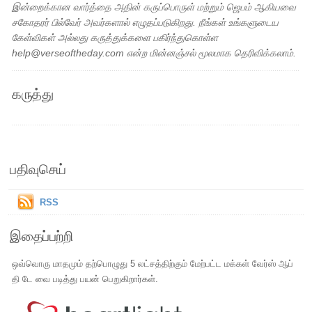
இன்றைக்கான வார்த்தை அதின் கருப்பொருள் மற்றும் ஜெபம் ஆகியவை
சகோதரர் பில்வேர் அவர்களால் எழுதப்படுகிறது. நீங்கள் உங்களுடைய
கேள்விகள் அல்லது கருத்துக்களை பகிர்ந்துகொள்ள
help@verseoftheday.com என்ற மின்னஞ்சல் மூலமாக தெரிவிக்கலாம்.
கருத்து
பதிவுசெய்
RSS
இதைப்பற்றி
ஒவ்வொரு மாதமும் தற்பொழுது 5 லட்சத்திற்கும் மேற்பட்ட மக்கள் வேர்ஸ் ஆப்
தி டே வை படித்து பயன் பெறுகிறார்கள்.