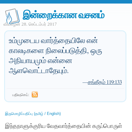
இன்றைக்கான வசனம்
வியாழன் 28. செப்டம்பர் 2017
உம்முடைய வார்த்தையிலே என்
காலடிகளை நிலைப்படுத்தி, ஒரு
அநியாயமும் என்னை
ஆளவொட்டாதேயும்.
—
சங்கீதம் 119:133
பதிவுசெய்:
இருமொழிப்பதிப்பு (தமிழ் / English)
இந்தநாளுக்குரிய வேதவார்த்தையின் கருப்பொருள்