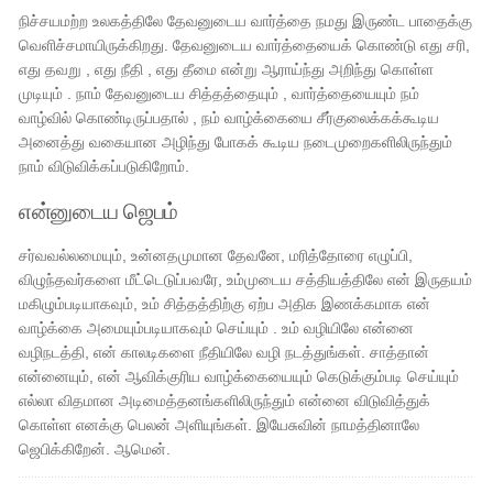
நிச்சயமற்ற உலகத்திலே தேவனுடைய வார்த்தை நமது இருண்ட பாதைக்கு
வெளிச்சமாயிருக்கிறது. தேவனுடைய வார்த்தையைக் கொண்டு எது சரி,
எது தவறு , எது நீதி , எது தீமை என்று ஆராய்ந்து அறிந்து கொள்ள
முடியும் . நாம் தேவனுடைய சித்தத்தையும் , வார்த்தையையும் நம்
வாழ்வில் கொண்டிருப்பதால் , நம் வாழ்க்கையை சீர்குலைக்கக்கூடிய
அனைத்து வகையான அழிந்து போகக் கூடிய நடைமுறைகளிலிருந்தும்
நாம் விடுவிக்கப்படுகிறோம்.
என்னுடைய ஜெபம்
சர்வவல்லமையும், உன்னதமுமான தேவனே, மரித்தோரை எழுப்பி,
விழுந்தவர்களை மீட்டெடுப்பவரே, உம்முடைய சத்தியத்திலே என் இருதயம்
மகிழும்படியாகவும், உம் சித்தத்திற்கு ஏற்ப அதிக இணக்கமாக என்
வாழ்க்கை அமையும்படியாகவும் செய்யும் . உம் வழியிலே என்னை
வழிநடத்தி, என் காலடிகளை நீதியிலே வழி நடத்துங்கள். சாத்தான்
என்னையும், என் ஆவிக்குரிய வாழ்க்கையையும் கெடுக்கும்படி செய்யும்
எல்லா விதமான அடிமைத்தனங்களிலிருந்தும் என்னை விடுவித்துக்
கொள்ள எனக்கு பெலன் அளியுங்கள். இயேசுவின் நாமத்தினாலே
ஜெபிக்கிறேன். ஆமென்.