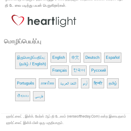
தி டே வை படித்து பயன் பெறுகிறார்கள்.
மொழிப்பெயர்ப்பு
இருமொழிப்பதிப்பு:
English
中文
Deutsch
Español
(தமிழ் / English)
Français
한국어
Русский
Português
ภาษาไทย
اللغة العربية
اُردو
हिन्दी
தமிழ்
తెలుగు
فارسی
ஹார்ட்லைட் , இன்க். வேர்ஸ் ஆப் தி டே.காம் (verseoftheday.Com) என்ற இணயதளம்
ஹார்ட்லைட் இன்க் யின் ஒரு பகுதியாகும்.