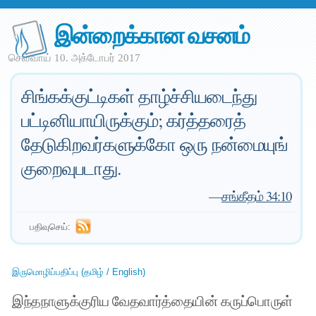
இன்றைக்கான வசனம்
செவ்வாய் 10. அக்டோபர் 2017
சிங்கக்குட்டிகள் தாழ்ச்சியடைந்து
பட்டினியாயிருக்கும்; கர்த்தரைத்
தேடுகிறவர்களுக்கோ ஒரு நன்மையுங்
குறைவுபடாது.
—
சங்கீதம் 34:10
பதிவுசெய்:
இருமொழிப்பதிப்பு (தமிழ் / English)
இந்தநாளுக்குரிய வேதவார்த்தையின் கருப்பொருள்