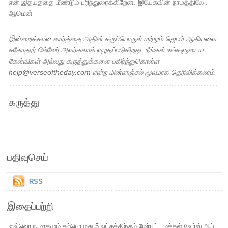
என் இதயத்தை மீண்டும் பரிந்துரைக்கிறேன். இயேசுவின் நாமத்திலே .
ஆமென்
இன்றைக்கான வார்த்தை அதின் கருப்பொருள் மற்றும் ஜெபம் ஆகியவை
சகோதரர் பில்வேர் அவர்களால் எழுதப்படுகிறது. நீங்கள் உங்களுடைய
கேள்விகள் அல்லது கருத்துக்களை பகிர்ந்துகொள்ள
help@verseoftheday.com என்ற மின்னஞ்சல் மூலமாக தெரிவிக்கலாம்.
கருத்து
பதிவுசெய்
RSS
இதைப்பற்றி
ஒவ்வொரு மாதமும் தற்பொழுது 5 லட்சத்திற்கும் மேற்பட்ட மக்கள் வேர்ஸ் ஆப்