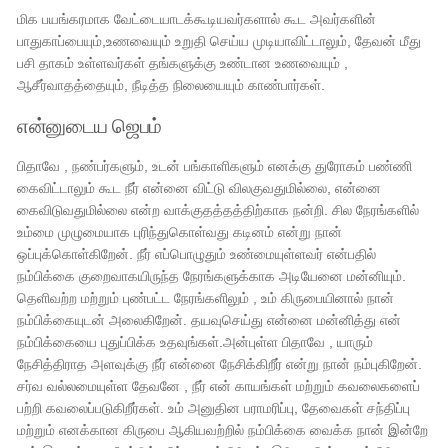
மிக பயங்கரமாக வேட்டையாடக்கூடியவர்களால் கூட அவர்களின்
பாதுகாப்பையும்,உணவையும் உறுதி செய்ய முடியாவிட்டாலும், தேவன் மீது
பசி தாகம் உள்ளவர்கள் தங்களுக்கு உண்டான உணவையும் ,
ஆசீர்வாதத்தையும், நீடித்த நிலையையும் காண்பார்கள்.
என்னுடைய ஜெபம்
பிதாவே , நண்பர்களும், உடன் பங்காளிகளும் எனக்கு துரோகம் பண்ணி
கைவிட்டாலும் கூட நீர் என்னை விட்டு விலகுவதுமில்லை, என்னை
கைவிடுவதுமில்லை என்ற வாக்குதத்தத்திற்காக நன்றி. சில நேரங்களில்
உம்மை முழுமையாக புரிந்துகொள்வது கடினம் என்று நான்
ஒப்புக்கொள்கிறேன். நீர் எப்பொழுதும் உண்மையுள்ளவர் என்பதில்
நம்பிக்கை குறைவாகயிருந்த நேரங்களுக்காக அடியேனை மன்னியும்.
தெளிவற்ற மற்றும் புண்பட்ட நேரங்களிலும் , உம் கிருபையினால் நான்
நம்பிக்கையுடன் அலைகிறேன். தயவுசெய்து என்னை மன்னித்து என்
நம்பிக்கையை புதுப்பிக்க உதவுங்கள்.அன்புள்ள பிதாவே , யாரும்
நேசித்திராத அளவுக்கு நீர் என்னை நேசிக்கிறீர் என்று நான் நம்புகிறேன்.
சர்வ வல்லமையுள்ள தேவனே , நீர் என் காயங்கள் மற்றும் கவலைகளைப்
பற்றி கவலைப்படுகிறீர்கள். உம் அனுதின பராமரிப்பு, தேவைகள் சந்திப்பு
மற்றும் எனக்கான கிருபை ஆகியவற்றில் நம்பிக்கை வைக்க நான் இன்றே