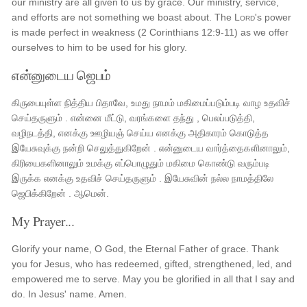
our ministry are all given to us by grace. Our ministry, service,
and efforts are not something we boast about. The
Lord
's power
is made perfect in weakness (2 Corinthians 12:9-11) as we offer
ourselves to him to be used for his glory.
என்னுடைய ஜெபம்
கிருபையுள்ள நித்திய பிதாவே, உமது நாமம் மகிமைப்படும்படி வாழ உதவிச்
செய்தருளும் . என்னை மீட்டு, வரங்களை தந்து , பெலப்படுத்தி,
வழிநடத்தி, எனக்கு ஊழியஞ் செய்ய எனக்கு அதிகாரம் கொடுத்த
இயேசுவுக்கு நன்றி செலுத்துகிறேன் . என்னுடைய வார்த்தைகளினாலும்,
கிரியைகளினாலும் உமக்கு எப்பொழுதும் மகிமை கொண்டு வரும்படி
இருக்க எனக்கு உதவிச் செய்தருளும் . இயேசுவின் நல்ல நாமத்திலே
ஜெபிக்கிறேன் . ஆமென்.
My Prayer...
Glorify your name, O God, the Eternal Father of grace. Thank
you for Jesus, who has redeemed, gifted, strengthened, led, and
empowered me to serve. May you be glorified in all that I say and
do. In Jesus' name. Amen.