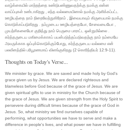
வாழ்க்கையில் மாற்றத்தை உண்டுபண்ணுவதற்க்கு நமக்கு என்ன
வாய்ப்புகள் உண்டாகிறது , எந்த வல்லமையினால் நமக்கு அளிக்கப்பட்ட
ஊழியத்தை நாம் நிறைவேற்றுகிறோம் , இவையாவும் கிருபையால் நமக்கு
கொடுக்கப்படுகிறது . நம்முடைய ஊழியத்தையோ, சேவையையோ ,
முயற்சிகளையோ குறித்து நாம் பெருமை பாராட்ட ஒன்றுமில்லை .
கர்த்தருடைய மகிமைக்காகப் பயன்படுத்தப்படுவதற்கு நாம் நம்மையே
அவருக்காக ஒப்புக்கொடுக்கும்போது, ​​கர்த்தருடைய வல்லமை என்
பலவீனத்தில் பரிபூரணமாய் விளங்குகிறது (2 கொரிந்தியர் 12:9-11).
Thoughts on Today's Verse...
We minister by grace. We are saved and made holy by God's
grace given us by Jesus. We are declared righteous and
blameless before God because of the grace of Jesus. We are
given spiritual gifts to use in ministry for the Church because of
the grace of Jesus. We are given strength from the Holy Spirit to
persevere during difficult times because of the grace of God in
Jesus. So, what ministry we find ourselves capable of
performing, what opportunities we have to serve and make a
difference in people's lives, and what power we have in fulfilling