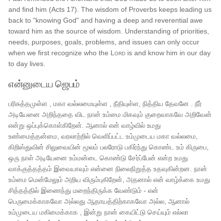
and find him (Acts 17). The wisdom of Proverbs keeps leading us
back to "knowing God" and having a deep and reverential awe
toward him as the source of wisdom. Understanding of priorities,
needs, purposes, goals, problems, and issues can only occur
when we first recognize who the
Lord
is and know him in our day
to day lives.
என்னுடைய ஜெபம்
பரிசுத்தமுள்ள , மகா வல்லமையுள்ள , நீதியுள்ள, நித்திய தேவனே . நீர்
அடியேனை அறிந்ததை விட நான் உம்மை மிகவும் குறைவாகவே அறிவேன்
என்று ஒப்புக்கொள்கிறேன். ஆனால் என் வாழ்வில் உமது
உண்மைத்தன்மை, வரலாற்றில் வெளிப்பட்ட உம்முடைய மகா வல்லமை,
கிறிஸ்துவின் சிலுவையின் மூலம் பலரோடு பகிர்ந்து கொண்ட உம் கிருபை,
ஒரு நாள் அடியேனை உம்மன்டை கொண்டு சேர்ப்பேன் என்ற உமது
வாக்குத்தத்தம் இவையாவும் என்னை நிலைநிறுத்த உதவுகின்றன. நான்
உம்மை மென்மேலும் அறிய விரும்புகிறேன், அதனால் என் வாழ்க்கை உமது
சித்தத்தில் இணைந்து மறைந்திருக்க வேண்டும் - என்
பெருமைக்காகவோ அல்லது ஆதாயத்திற்காகவோ அல்ல, ஆனால்
உம்முடைய மகிமைக்காக , இன்று நான் கையிட்டு செய்யும் எல்லா