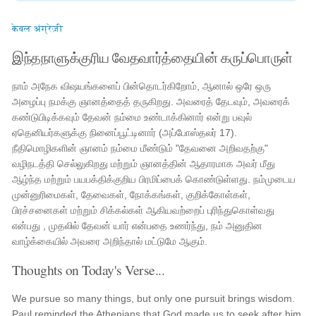
केवल अंग्रेज़ी
இந்தநாளுக்குரிய வேதவார்த்தையின் கருப்பொருள்
நாம் அநேக விஷயங்களைப் பின்தொடர்கிறோம், ஆனால் ஒரே ஒரு
அழைப்பு நமக்கு ஞானத்தைத் தருகிறது. அவரைத் தேடவும், அவரைக்
கண்டுபிடிக்கவும் தேவன் நம்மை உண்டாக்கினார் என்று பவுல்
ஏதெனியர்களுக்கு நினைப்பூட்டினார் (அப்போஸ்தலர் 17).
நீதிமொழிகளின் ஞானம் நம்மை மீண்டும் "தேவனை அறிவதற்கு"
வழிநடத்தி செல்லுகிறது மற்றும் ஞானத்தின் ஆதாரமாக அவர் மீது
ஆழ்ந்த மற்றும் பயபக்திக்குறிய பிரமிப்பைக் கொண்டுள்ளது. நம்முடைய
முன்னுரிமைகள், தேவைகள், நோக்கங்கள், குறிக்கோள்கள்,
பிரச்சனைகள் மற்றும் சிக்கல்கள் ஆகியவற்றைப் புரிந்துகொள்வது
என்பது , முதலில் தேவன் யார் என்பதை உணர்ந்து, நம் அனுதின
வாழ்க்கையில் அவரை அறிந்தால் மட்டுமே ஆகும்.
Thoughts on Today's Verse...
We pursue so many things, but only one pursuit brings wisdom.
Paul reminded the Athenians that God made us to seek after him