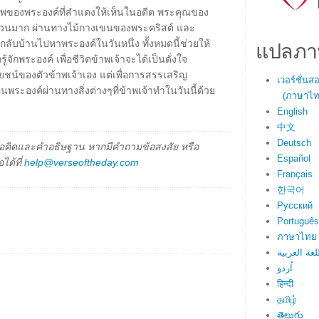
าพของพระองค์ที่สำแดงให้เห็นในอดีต พระคุณของ
ำนวนมาก ผ่านทางไม้กางเขนของพระคริสต์ และ
แปลภา
ลับบ้านไปหาพระองค์ในวันหนึ่ง ทั้งหมดนี้ช่วยให้
ู้จักพระองค์ เพื่อชีวิตข้าพเจ้าจะได้เป็นดั่งใจ
ะโยชน์ของตัวข้าพเจ้าเอง แต่เพื่อการสรรเสริญ
เวอร์ชั่น
พระองค์ผ่านทางสิ่งต่างๆที่ข้าพเจ้าทำในวันนี้ด้วย
(ภาษาไทย
English
中文
Deutsch
็นข้อคิดและคำอธิษฐาน หากมีคำถามข้อสงสัย หรือ
Español
ได้ที่
help@verseoftheday.com
Français
한국어
Русский
Português
ภาษาไทย
لغة العربية
اُردو
हिन्दी
தமிழ்
తెలుగు