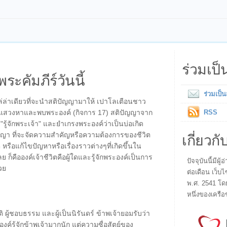
ร่วมเป
พระคัมภีร์วันนี้
ร่วมเป็
ไล่ล่าเดียวที่จะนำสติปัญญามาให้ เปาโลเตือนชาว
อให้แสวงหาและพบพระองค์ (กิจการ 17) สติปัญญาจาก
RSS
อ "รู้จักพระเจ้า" และยำเกรงพระองค์ว่าเป็นบ่อเกิด
เกี่ยวกั
ัญญา ที่จะจัดความสำคัญหรือความต้องการของชีวิต
ต หรือแก้ไขปัญหาหรือเรื่องราวต่างๆที่เกิดขึ้นใน
นเลย ก็คือองค์เจ้าชีวิตคือผู้ใดและรู้จักพระองค์เป็นการ
ปัจจุบันนี้มี
วย
ต่อเดือน เว็บไ
พ.ศ. 2541 โด
หนึ่งของเครือ
ยรติ ผู้ชอบธรรม และผู้เป็นนิรันดร์ ข้าพเจ้ายอมรับว่า
ะองค์รู้จักข้าพเจ้ามากนัก แต่ความซื่อสัตย์ของ