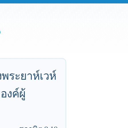
งพระยาห์เวห์
งค์ผู้