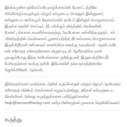
இரக்கமுள்ள நல்மேய்ப்பரே,வாழ்க்கையின் போராட்டத்திலே
சிக்கியிருப்பவருக்கும் மற்றும் உம்முடைய பெலனும் இன்னுமாய்
என்னுடைய ஊக்கமும் தேவைப்படும் நபரிடம் இன்னும் பொறுமையாய்
இருக்க உதவிச் செய்யும். நீர் பார்க்கும் விதத்தில் அவர்களின்
போராட்டங்களை கவனிக்காததற்கு அடியேனை மன்னித்தருளும் . உம்
பரிசுத்தத்தில் அவர்களைப் பூரணப்படுத்த நீர் எவ்வளவு பொறுமையாக
இருக்கிறீர்கள் என்பதைக் காண்பிக்க எனக்கு உதவுங்கள். ஆண்டவரே,
என் சகோதர சகோதரிகளை கிருபையுடன் ஆசீர்வதிக்க நான்
முயலும்போது இந்த காரியங்களை குறித்து என் இருதயத்திலே நீர்
பேசியதற்காக உமக்கு நன்றி. இயேசுவின் நல்ல நாமத்தினாலே
ஜெபிக்கிறேன். ஆமென்.
இன்றைக்கான வார்த்தை அதின் கருப்பொருள் மற்றும் ஜெபம் ஆகியவை
சகோதரர் பில்வேர் அவர்களால் எழுதப்படுகிறது. நீங்கள் உங்களுடைய
கேள்விகள் அல்லது கருத்துக்களை பகிர்ந்துகொள்ள
help@verseoftheday.com என்ற மின்னஞ்சல் மூலமாக தெரிவிக்கலாம்.
கருத்து