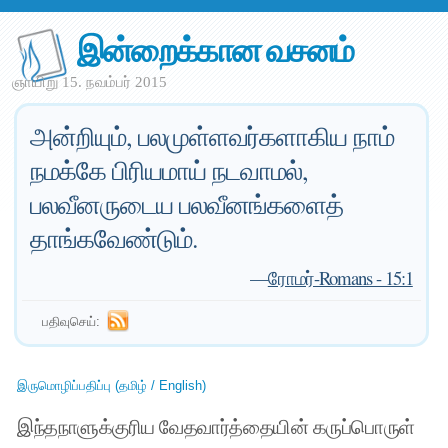
இன்றைக்கான வசனம்
ஞாயிறு 15. நவம்பர் 2015
அன்றியும், பலமுள்ளவர்களாகிய நாம்
நமக்கே பிரியமாய் நடவாமல்,
பலவீனருடைய பலவீனங்களைத்
தாங்கவேண்டும்.
—
ரோமர்-Romans - 15:1
பதிவுசெய்:
இருமொழிப்பதிப்பு (தமிழ் / English)
இந்தநாளுக்குரிய வேதவார்த்தையின் கருப்பொருள்