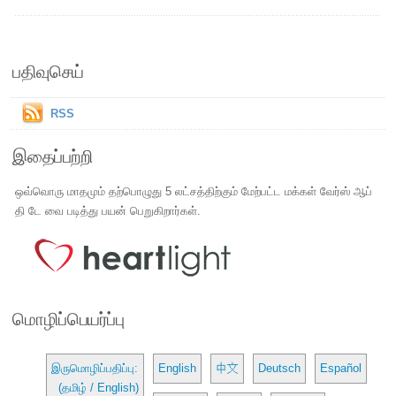
பதிவுசெய்
RSS
இதைப்பற்றி
ஒவ்வொரு மாதமும் தற்பொழுது 5 லட்சத்திற்கும் மேற்பட்ட மக்கள் வேர்ஸ் ஆப்
தி டே வை படித்து பயன் பெறுகிறார்கள்.
மொழிப்பெயர்ப்பு
இருமொழிப்பதிப்பு:
English
中文
Deutsch
Español
(தமிழ் / English)