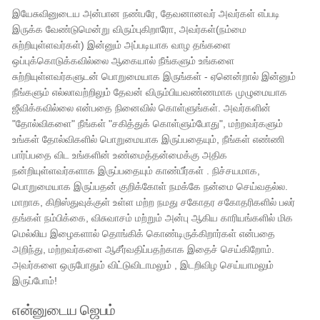
இயேசுவினுடைய அன்பான நண்பரே, தேவனானவர் அவர்கள் எப்படி
இருக்க வேண்டுமென்று விரும்புகிறாரோ, அவர்கள்(நம்மை
சுற்றியுள்ளவர்கள்) இன்னும் அப்படியாக வாழ தங்களை
ஒப்புக்கொடுக்கவில்லை ஆகையால் நீங்களும் உங்களை
சுற்றியுள்ளவர்களுடன் பொறுமையாக இருங்கள் - ஏனென்றால் இன்னும்
நீங்களும் எல்லாவற்றிலும் தேவன் விரும்பியவண்ணமாக முழுமையாக
ஜீவிக்கவில்லை என்பதை நினைவில் கொள்ளுங்கள். அவர்களின்
"தோல்விகளை" நீங்கள் "சகித்துக் கொள்ளும்போது", மற்றவர்களும்
உங்கள் தோல்விகளில் பொறுமையாக இருப்பதையும், நீங்கள் எண்ணி
பார்ப்பதை விட உங்களின் உண்மைத்தன்மைக்கு அதிக
நன்றியுள்ளவர்களாக இருப்பதையும் காண்பீர்கள் . நிச்சயமாக,
பொறுமையாக இருப்பதன் குறிக்கோள் நமக்கே நன்மை செய்வதல்ல.
மாறாக, கிறிஸ்துவுக்குள் உள்ள மற்ற நமது சகோதர சகோதரிகளில் பலர்
தங்கள் நம்பிக்கை, விசுவாசம் மற்றும் அன்பு ஆகிய காரியங்களில் மிக
மெல்லிய இழைகளால் தொங்கிக் கொண்டிருக்கிறார்கள் என்பதை
அறிந்து, மற்றவர்களை ஆசீர்வதிப்பதற்காக இதைச் செய்கிறோம்.
அவர்களை ஒருபோதும் விட்டுவிடாமலும் , இடறிவிழ செய்யாமலும்
இருப்போம்!
என்னுடைய ஜெபம்