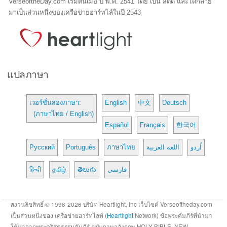
VerseoftheDay.com เริ่มต้นเมื่อ ปี พ.ศ. 2541 โดย เบน สตีด และได้กลาย
มาเป็นส่วนหนึ่งของเครือข่ายฮาร์ทไล์ในปี 2543
แปลภาษา
เวอร์ชั่นสองภาษา:
English
中文
Deutsch
(ภาษาไทย / English)
Español
Français
한국어
Русский
Português
ภาษาไทย
اللغة العربية
اُردو
हिन्दी
தமிழ்
తెలుగు
فارسی
สงวนลิขสิทธิ์ © 1998-2026 บริษัท Heartlight, Inc เว็บไซต์ Verseoftheday.com
เป็นส่วนหนึ่งของ เครือข่ายฮาร์ทไลท์ (
Heartlight
Network) ข้อพระคัมภีร์ที่นำมา
ใช้มาจากพระคริสตธรรมคัมภีร์ ฉบับภาษาอังกฤษ HOLY BIBLE, NEW