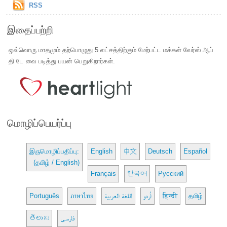
RSS
இதைப்பற்றி
ஒவ்வொரு மாதமும் தற்பொழுது 5 லட்சத்திற்கும் மேற்பட்ட மக்கள் வேர்ஸ் ஆப்
தி டே வை படித்து பயன் பெறுகிறார்கள்.
மொழிப்பெயர்ப்பு
இருமொழிப்பதிப்பு:
English
中文
Deutsch
Español
(தமிழ் / English)
Français
한국어
Русский
Português
ภาษาไทย
اللغة العربية
اُردو
हिन्दी
தமிழ்
తెలుగు
فارسی