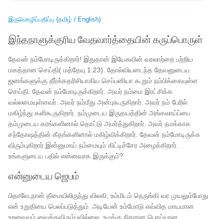
இருமொழிப்பதிப்பு (தமிழ் / English)
இந்தநாளுக்குரிய வேதவார்த்தையின் கருப்பொருள்
தேவன் நம்மோடிருக்கிறார்! இதுதான் இயேசுவின் வரலாற்றை பற்றிய
மகத்தான செய்தி( மத்தேயு 1:23). தோல்வியடைந்த தேவனுடைய
ஜனங்களுக்கு தீர்க்கதரிசியாகிய செப்பனியா கூறும் நம்பிக்கையுள்ள
செய்தி. தேவன் நம்மோடிருக்கிறார். அவர் நம்மை இரட்சிக்க
வல்லமையுள்ளவர். அவர் நம்மீது அன்புகூருகிறார். அவர் நம் பேரில்
மகிழ்ந்து களிகூருகிறார். நம்முடைய இருதயத்தின் அங்கலாய்ப்பை
தம்முடைய கரங்களினால் தொட்டு அமர்த்துகிறார். அவர் நமக்காக
சந்தோஷத்தின் கீதங்களினால் மகிழ்விக்கிறார். தேவன் நம்மோடிருக்க
விரும்புகிறார் இன்னுமாய் நம்மையும் கிட்டிச்சேர அழைக்கிறார்.
உங்களுடைய பதில் என்னவாக இருக்கும்?
என்னுடைய ஜெபம்
பிதாவே,நான் தீமையிலிருந்து விலகி, உம்மிடம் நெருங்கி வர முயலும்போது
என் உறுதியை பெலப்படுத்தும். அடியேன் உம்மோடு எவ்வித மாயமான
உறவையும் வைக்கவிரும்பவில்லை. உமக்கு நிகரான பொய்யான