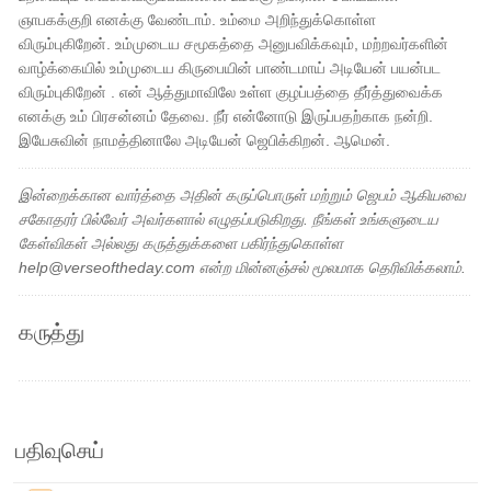
ஞாபகக்குறி எனக்கு வேண்டாம். உம்மை அறிந்துக்கொள்ள
விரும்புகிறேன். உம்முடைய சமூகத்தை அனுபவிக்கவும், மற்றவர்களின்
வாழ்க்கையில் உம்முடைய கிருபையின் பாண்டமாய் அடியேன் பயன்பட
விரும்புகிறேன் . என் ஆத்துமாவிலே உள்ள குழப்பத்தை தீர்த்துவைக்க
எனக்கு உம் பிரசன்னம் தேவை. நீர் என்னோடு இருப்பதற்காக நன்றி.
இயேசுவின் நாமத்தினாலே அடியேன் ஜெபிக்கிறன். ஆமென்.
இன்றைக்கான வார்த்தை அதின் கருப்பொருள் மற்றும் ஜெபம் ஆகியவை
சகோதரர் பில்வேர் அவர்களால் எழுதப்படுகிறது. நீங்கள் உங்களுடைய
கேள்விகள் அல்லது கருத்துக்களை பகிர்ந்துகொள்ள
help@verseoftheday.com என்ற மின்னஞ்சல் மூலமாக தெரிவிக்கலாம்.
கருத்து
பதிவுசெய்