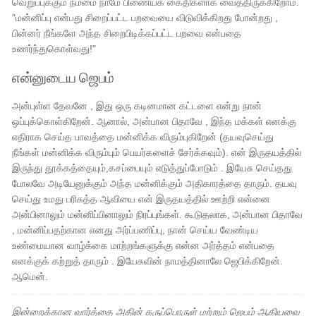
வெறுப்புக்கும் நம்மை நாமே பிணையக் கைதிகளாக வைத்திருக்கிறோம்.
"மன்னிப்பு என்பது சிறைப்பட்ட பறவையை விடுவிக்கிறது போன்றது ,
பின்னர் நீங்களே அந்த சிறைபிடிக்கப்பட்ட பறவை என்பதை
உணர்ந்துகொள்வது!"
என்னுடைய ஜெபம்
அன்புள்ள தேவனே , இது ஒரு கடினமான கட்டளை என்று நான்
ஒப்புக்கொள்கிறேன். ஆனால், அன்பான பிதாவே , இந்த மக்கள் எனக்கு
எதிராக செய்த பாவத்தை மன்னிக்க விரும்புகிறேன் (தயவுசெய்து
நீங்கள் மன்னிக்க விரும்பும் பெயர்களைச் சேர்க்கவும்). என் இருதயத்தில்
இருந்து தூக்கத்தையும்,கசப்பையும் எடுத்துப்போடும் . இயேசு செய்தது
போலவே அடியேனுக்கும் அந்த மன்னிக்கும் அதிகாரத்தை தாரும். தயவு
செய்து உமது பரிசுத்த ஆவியை என் இருதயத்தில் ஊற்றி என்னை
அன்பினாலும் மன்னிப்பினாலும் நிரப்புங்கள். கூடுதலாக, அன்பான பிதாவே
, மன்னிப்பதற்கான எனது அர்ப்பணிப்பு, நான் செய்ய வேண்டிய
உண்மையான வாழ்க்கை மாற்றங்களுக்கு என்ன அர்த்தம் என்பதை
எனக்குக் கற்றுத் தாரும் . இயேசுவின் நாமத்தினாலே ஜெபிக்கிறேன்.
ஆமென்.
இன்றைக்கான வார்த்தை அதின் கருப்பொருள் மற்றும் ஜெபம் ஆகியவை