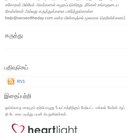
சகோதரர் பில்வேர் அவர்களால் எழுதப்படுகிறது. நீங்கள் உங்களுடைய
கேள்விகள் அல்லது கருத்துக்களை பகிர்ந்துகொள்ள
help@verseoftheday.com என்ற மின்னஞ்சல் மூலமாக தெரிவிக்கலாம்.
கருத்து
பதிவுசெய்
RSS
இதைப்பற்றி
ஒவ்வொரு மாதமும் தற்பொழுது 5 லட்சத்திற்கும் மேற்பட்ட மக்கள் வேர்ஸ் ஆப்
தி டே வை படித்து பயன் பெறுகிறார்கள்.