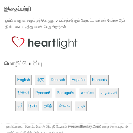
இதைப்பற்றி
ஒவ்வொரு மாதமும் தற்பொழுது 5 லட்சத்திற்கும் மேற்பட்ட மக்கள் வேர்ஸ் ஆப்
தி டே வை படித்து பயன் பெறுகிறார்கள்.
மொழிப்பெயர்ப்பு
English
中文
Deutsch
Español
Français
한국어
Русский
Português
ภาษาไทย
اللغة العربية
اُردو
हिन्दी
தமிழ்
తెలుగు
فارسی
ஹார்ட்லைட் , இன்க். வேர்ஸ் ஆப் தி டே.காம் (verseoftheday.Com) என்ற இணயதளம்
ஹார்ட்லைட் இன்க் யின் ஒரு பகுதியாகும்.