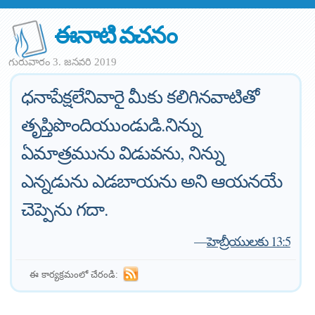
ఈనాటి వచనం
గురువారం 3. జనవరి 2019
ధనాపేక్షలేనివారై మీకు కలిగినవాటితో
తృప్తిపొందియుండుడి.నిన్ను
ఏమాత్రమును విడువను, నిన్ను
ఎన్నడును ఎడబాయను అని ఆయనయే
చెప్పెను గదా.
—
హెబ్రీయులకు 13:5
ఈ కార్యక్రమంలో చేరండి: