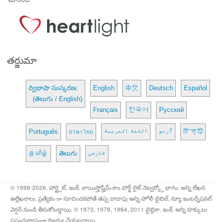
తర్జుమా
ద్విభాషా సంస్కరణ:
English
中文
Deutsch
Español
(తెలుగు / English)
Français
한국어
Русский
Português
ภาษาไทย
اللغة العربية
اُردو
हिन्दी
தமிழ்
తెలుగు
فارسی
© 1998-2026, హార్ట్లైట్, ఇంక్. వాయిస్హోఫ్హీమ్.కాం హార్ట్ లైట్ నెట్వర్క్లో భాగం. అన్ని లేఖన
ఉల్లేఖనాలు, ప్రత్యేకం గా సూచించకపోతే తప్ప దాదాపు అన్ని హోలీ బైబిల్, న్యూ ఇంటర్నేషనల్
వెర్షన్ నుండి తీసుకోబడ్డాయి. © 1973, 1978, 1984, 2011 బైబ్లికా, ఇంక్. అన్ని హక్కులు
ప్రపంచవ్యాప్తంగా రిజర్వు చేయబడ్డాయి.