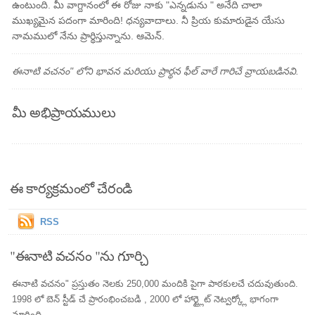
ఉంటుంది. మీ వాగ్దానంలో ఈ రోజు నాకు "ఎన్నడును " అనేది చాలా
ముఖ్యమైన పదంగా మారింది! ధన్యవాదాలు. నీ ప్రియ కుమారుడైన యేసు
నామములో నేను ప్రార్థిస్తున్నాను. ఆమెన్.
ఈనాటి వచనం" లోని భావన మరియు ప్రార్థన ఫీల్ వారే గారిచే వ్రాయబడినవి.
మీ అభిప్రాయములు
ఈ కార్యక్రమంలో చేరండి
RSS
"ఈనాటి వచనం "ను గూర్చి
ఈనాటి వచనం" ప్రస్తుతం నెలకు 250,000 మందికి పైగా పాఠకులచే చదువుతుంది.
1998 లో బెన్ స్టీడ్ చే ప్రారంభించబడి , 2000 లో హార్ట్లైట్ నెట్వర్క్లో భాగంగా
మారింది.