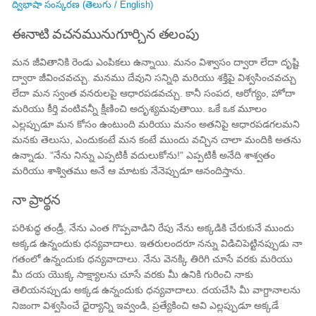
ద్విభాషా సంస్కరణ (తెలుగు / English)
ఈనాటి వచనమునుగూర్చిన తలంపు
మన జీవితానికి రెండు ఎంపికలు ఉన్నాయి. మనం విశ్వాసం ద్వారా లేదా దృష్టి
ద్వారా జీవించవచ్చు. మనము దేవుని సన్నిధి మరియు శక్తిపై విశ్వసించవచ్చు
లేదా మన స్వంత వనరులపై ఆధారపడవచ్చు. కానీ సంపద, ఆరోగ్యం, హోదా
మరియు కీర్తి వంటివన్నీ క్షీణించి అదృశ్యమవుతాయి. ఒకే ఒక మూలం
ఎల్లప్పుడూ మన కోసం ఉంటుంది మరియు మనం అతనిపై ఆధారపడగలమని
మనకు తెలుసు, ఎందుకంటే మన కంటే ముందు వచ్చిన చాలా మందికి అతను
ఉన్నాడు. "నేను నిన్ను ఎప్పటికీ వదులుకోను!" ఎప్పటికీ అనేది శాశ్వతం
మరియు శాశ్వితము అనే ఆ మాటకు నేనెప్పుడూ ఆనందిస్తాను.
నా ప్రార్థన
పరిశుద్ధ తండ్రీ, నేను ఎంత గొప్పవాడిని రేపు నేను అక్కడికి చేరుకునే ముందు
అక్కడ ఉన్నందుకు ధన్యవాదాలు. ఇతరులందరూ నన్ను విడిచిపెట్టినప్పుడు నా
గతంలో ఉన్నందుకు ధన్యవాదాలు. నేను వెనక్కి తిరిగి చూసే వరకు మరియు
మీ దయ యొక్క సాక్ష్యాలను చూసే వరకు మీ ఉనికి గురించి నాకు
తెలియనప్పుడు అక్కడ ఉన్నందుకు ధన్యవాదాలు. దయచేసి మీ వాగ్దానాలను
నిజంగా విశ్వసించే ధైర్యాన్ని ఇవ్వండి, ప్రత్యేకించి అవి ఎల్లప్పుడూ అక్కడే