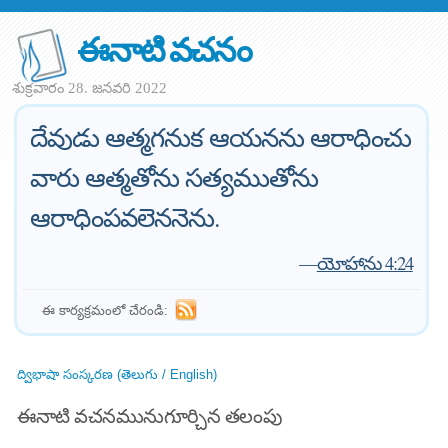
ఈనాటి వచనం
శుక్రవారం 28. జనవరి 2022
దేవుడు ఆత్మగనుక ఆయనను ఆరాధించు
వారు ఆత్మతోను సత్యముతోను
ఆరాధింపవలెననెను.
—
యోహాను 4:24
ఈ కార్యక్రమంలో చేరండి:
ద్విభాషా సంస్కరణ (తెలుగు / English)
ఈనాటి వచనమునుగూర్చిన తలంపు