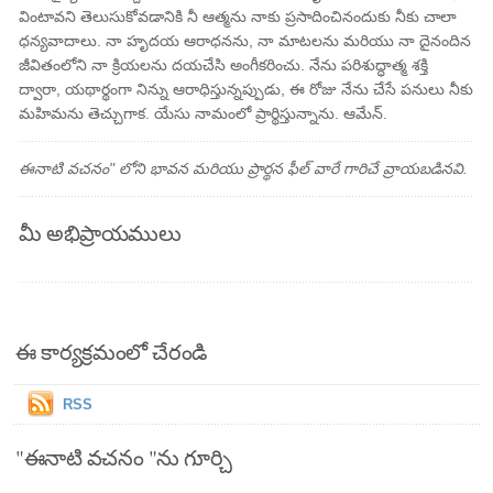
వింటావని తెలుసుకోవడానికి నీ ఆత్మను నాకు ప్రసాదించినందుకు నీకు చాలా
ధన్యవాదాలు. నా హృదయ ఆరాధనను, నా మాటలను మరియు నా దైనందిన
జీవితంలోని నా క్రియలను దయచేసి అంగీకరించు. నేను పరిశుద్ధాత్మ శక్తి
ద్వారా, యథార్థంగా నిన్ను ఆరాధిస్తున్నప్పుడు, ఈ రోజు నేను చేసే పనులు నీకు
మహిమను తెచ్చుగాక. యేసు నామంలో ప్రార్థిస్తున్నాను. ఆమేన్.
ఈనాటి వచనం" లోని భావన మరియు ప్రార్థన ఫీల్ వారే గారిచే వ్రాయబడినవి.
మీ అభిప్రాయములు
ఈ కార్యక్రమంలో చేరండి
RSS
"ఈనాటి వచనం "ను గూర్చి