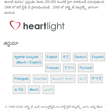
ఈనాటి వచనం" ప్రస్తుతం నెలకు 250,000 మందికి పైగా పాఠకులచే చదువుతుంది.
1998 లో బెన్ స్టీడ్ చే ప్రారంభించబడి , 2000 లో హార్ట్లైట్ నెట్వర్క్లో భాగంగా
మారింది.
తర్జుమా
ద్విభాషా సంస్కరణ:
English
中文
Deutsch
Español
(తెలుగు / English)
Français
한국어
Русский
Português
ภาษาไทย
اللغة العربية
اُردو
हिन्दी
தமிழ்
తెలుగు
فارسی
© 1998-2026, హార్ట్లైట్, ఇంక్. వాయిస్హోఫ్హీమ్.కాం హార్ట్ లైట్ నెట్వర్క్లో భాగం. అన్ని లేఖన