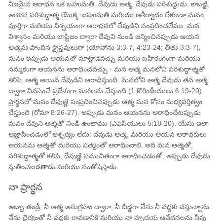
నిజమైన ఆరాధన ఒక బహుమతి. దేవుడు ఆత్మ. దేవుడు పరిశుద్ధుడు. కాబట్టి,
ఆయన పరిశుద్ధాత్మ యొక్క బహుమతి మరియు ఆశీర్వాదం లేకుండా మనం
పూర్తిగా మరియు నిశ్చయంగా ఆరాధనలో దేవుడిని సంప్రదించలేము. మన
విశ్వాసం మరియు బాప్టిజం ద్వారా దేవుని నుండి జన్మించినప్పుడు ఆయన
ఆత్మను పొందిన క్రైస్తవులుగా (యోహాను 3:3-7, 4:23-24; తీతు 3:3-7),
మనం ఇప్పుడు ఆయనతో మాట్లాడవచ్చు మరియు బహిరంగంగా మరియు
నమ్మకంగా ఆయనను ఆరాధించవచ్చు - మన ఆత్మ మనలోని పరిశుద్ధాత్మతో
కలిసి, ఆత్మ అయిన దేవుడిని ఆరాధిస్తుంది. మనలోని ఆత్మ దేవుడు తన ఆత్మ
ద్వారా నివసించే ప్రదేశంగా మనలను చేస్తుంది (1 కొరింథీయులు 6:19-20).
ప్రార్థనలో మనం దేవుణ్ణి సంప్రదించినప్పుడు ఆత్మ మన కోసం మధ్యవర్తిత్వం
చేస్తుంది (రోమా 8:26-27). అప్పుడు మనం ఆయనను ఆరాధించేటప్పుడు
మనం దేవుని ఆత్మతో నిండి ఉంటాము (ఎఫెసీయులు 5:18-20). యేసు ఇలా
ఆజ్ఞాపించడంలో ఆశ్చర్యం లేదు: దేవుడు ఆత్మ, మరియు ఆయన ఆరాధకులు
ఆయనను ఆత్మతో మరియు సత్యంతో ఆరాధించాలి. అది మన ఆత్మతో,
పరిశుద్ధాత్మతో కలిపి, దేవుణ్ణి సముచితంగా ఆరాధించడంతో; అప్పుడు దేవుడు
స్తుతించబడతాడు మరియు సంతోషిస్తాడు.
నా ప్రార్థన
అబ్బా తండ్రీ, నీ ఆత్మ అనుగ్రహం ద్వారా, నీ బిడ్డగా నేను నీ వద్దకు వస్తున్నాను.
నేను ధైర్యంతో నీ వద్దకు రావడానికి మరియు నా హృదయ ఆవేదనలను నీవు