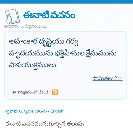
ఈనాటి వచనం
ఆదివారం 5. ఫిబ్రవరి 2023
అహంకార దృష్టియు గర్వ
హృదయమును భక్తిహీనుల క్షేమమును
పాపయుక్తములు.
—
సామెతలు 21:4
ఈ కార్యక్రమంలో చేరండి:
ద్విభాషా సంస్కరణ (తెలుగు / English)
ఈనాటి వచనమునుగూర్చిన తలంపు