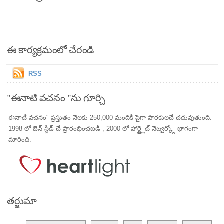
ఈ కార్యక్రమంలో చేరండి
RSS
"ఈనాటి వచనం "ను గూర్చి
ఈనాటి వచనం" ప్రస్తుతం నెలకు 250,000 మందికి పైగా పాఠకులచే చదువుతుంది.
1998 లో బెన్ స్టీడ్ చే ప్రారంభించబడి , 2000 లో హార్ట్లైట్ నెట్వర్క్లో భాగంగా
మారింది.
తర్జుమా