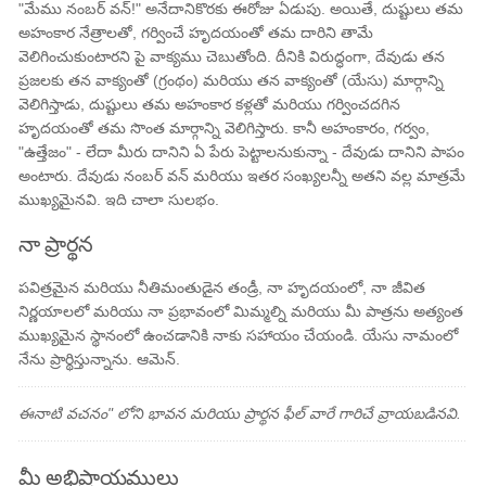
"మేము నంబర్ వన్!" అనేదానికొరకు ఈరోజు ఏడుపు. అయితే, దుష్టులు తమ
అహంకార నేత్రాలతో, గర్వించే హృదయంతో తమ దారిని తామే
వెలిగించుకుంటారని పై వాక్యము చెబుతోంది. దీనికి విరుద్ధంగా, దేవుడు తన
ప్రజలకు తన వాక్యంతో (గ్రంథం) మరియు తన వాక్యంతో (యేసు) మార్గాన్ని
వెలిగిస్తాడు, దుష్టులు తమ అహంకార కళ్లతో మరియు గర్వించదగిన
హృదయంతో తమ సొంత మార్గాన్ని వెలిగిస్తారు. కానీ అహంకారం, గర్వం,
"ఉత్తేజం" - లేదా మీరు దానిని ఏ పేరు పెట్టాలనుకున్నా - దేవుడు దానిని పాపం
అంటారు. దేవుడు నంబర్ వన్ మరియు ఇతర సంఖ్యలన్నీ అతని వల్ల మాత్రమే
ముఖ్యమైనవి. ఇది చాలా సులభం.
నా ప్రార్థన
పవిత్రమైన మరియు నీతిమంతుడైన తండ్రీ, నా హృదయంలో, నా జీవిత
నిర్ణయాలలో మరియు నా ప్రభావంలో మిమ్మల్ని మరియు మీ పాత్రను అత్యంత
ముఖ్యమైన స్థానంలో ఉంచడానికి నాకు సహాయం చేయండి. యేసు నామంలో
నేను ప్రార్థిస్తున్నాను. ఆమెన్.
ఈనాటి వచనం" లోని భావన మరియు ప్రార్థన ఫీల్ వారే గారిచే వ్రాయబడినవి.
మీ అభిప్రాయములు