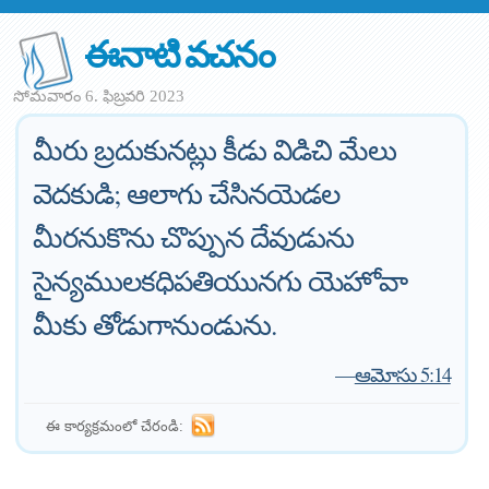
ఈనాటి వచనం
సోమవారం 6. ఫిబ్రవరి 2023
మీరు బ్రదుకునట్లు కీడు విడిచి మేలు
వెదకుడి; ఆలాగు చేసినయెడల
మీరనుకొను చొప్పున దేవుడును
సైన్యములకధిపతియునగు యెహోవా
మీకు తోడుగానుండును.
—
ఆమోసు 5:14
ఈ కార్యక్రమంలో చేరండి: