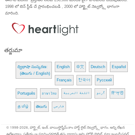
1998 లో బెన్ స్టీడ్ చే ప్రారంభించబడి , 2000 లో హార్ట్లైట్ నెట్వర్క్లో భాగంగా
మారింది.
తర్జుమా
ద్విభాషా సంస్కరణ:
English
中文
Deutsch
Español
(తెలుగు / English)
Français
한국어
Русский
Português
ภาษาไทย
اللغة العربية
اُردو
हिन्दी
தமிழ்
తెలుగు
فارسی
© 1998-2026, హార్ట్లైట్, ఇంక్. వాయిస్హోఫ్హీమ్.కాం హార్ట్ లైట్ నెట్వర్క్లో భాగం. అన్ని లేఖన
ఉల్లేఖనాలు, ప్రత్యేకం గా సూచించకపోతే తప్ప దాదాపు అన్ని హోలీ బైబిల్, న్యూ ఇంటర్నేషనల్