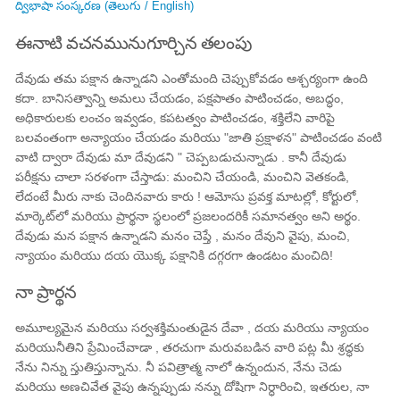
ద్విభాషా సంస్కరణ (తెలుగు / English)
ఈనాటి వచనమునుగూర్చిన తలంపు
దేవుడు తమ పక్షాన ఉన్నాడని ఎంతోమంది చెప్పుకోవడం ఆశ్చర్యంగా ఉంది
కదా. బానిసత్వాన్ని అమలు చేయడం, పక్షపాతం పాటించడం, అబద్ధం,
అధికారులకు లంచం ఇవ్వడం, కపటత్వం పాటించడం, శక్తిలేని వారిపై
బలవంతంగా అన్యాయం చేయడం మరియు "జాతి ప్రక్షాళన" పాటించడం వంటి
వాటి ద్వారా దేవుడు మా దేవుడని " చెప్పబడుచున్నాడు . కానీ దేవుడు
పరీక్షను చాలా సరళంగా చేస్తాడు: మంచిని చేయండి, మంచిని వెతకండి,
లేదంటే మీరు నాకు చెందినవారు కారు ! ఆమోసు ప్రవక్త మాటల్లో, కోర్టులో,
మార్కెట్‌లో మరియు ప్రార్థనా స్థలంలో ప్రజలందరికీ సమానత్వం అని అర్థం.
దేవుడు మన పక్షాన ఉన్నాడని మనం చెప్తే , మనం దేవుని వైపు, మంచి,
న్యాయం మరియు దయ యొక్క పక్షానికి దగ్గరగా ఉండటం మంచిది!
నా ప్రార్థన
అమూల్యమైన మరియు సర్వశక్తిమంతుడైన దేవా , దయ మరియు న్యాయం
మరియునీతిని ప్రేమించేవాడా , తరచుగా మరువబడిన వారి పట్ల మీ శ్రద్ధకు
నేను నిన్ను స్తుతిస్తున్నాను. నీ పవిత్రాత్మ నాలో ఉన్నందున, నేను చెడు
మరియు అణచివేత వైపు ఉన్నప్పుడు నన్ను దోషిగా నిర్ధారించి, ఇతరుల, నా