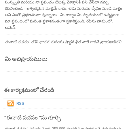
సంస్కృతి మరియు నా ప్రపంచం యొక్క మోక్షానికి పని చేసేలా నన్ను
కదిలించండి - శాశ్వతమైన మోక్షమే కాదు, చెడు మరియు ద్వేషం నుండి మోక్షం
అవి ఎంతో ప్రభలముగా వున్నాయి . మీ రాజ్యం మీ హృదయంలో ఉన్నట్లుగా
మా ప్రపంచంలో మరింత ప్రకాశవంతంగా ప్రకాశిస్తుంది. యేసు నామంలో.
ఆమెన్.
ఈనాటి వచనం" లోని భావన మరియు ప్రార్థన ఫీల్ వారే గారిచే వ్రాయబడినవి.
మీ అభిప్రాయములు
ఈ కార్యక్రమంలో చేరండి
RSS
"ఈనాటి వచనం "ను గూర్చి
ఈనాటి వచనం" ప్రస్తుతం నెలకు 250,000 మందికి పైగా పాఠకులచే చదువుతుంది.