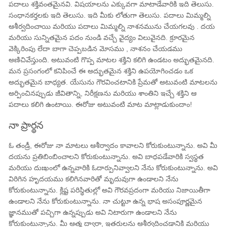
పదాలు శక్తివంతమైనవి. విషయాలను ఎక్కువగా మాటాడేవారికి ఇది తెలుసు.
సంధానకర్తలకు ఇది తెలుసు. ఇది మీకు లోతుగా తెలుసు. పదాలు మిమ్మల్ని
ఆశీర్వదించాయి మరియు పదాలు మిమ్మల్ని నాశనమును చేయగలవు . దయ
మరియు సున్నితమైన పదం నుండి వచ్చే వైద్యం విలువైనది. క్రూరమైన
వెక్కిరింపు లేదా బాగా చెప్పబడిన మోసము , నాశనం చేయడము
అణిచివేస్తుంది. అటువంటి గొప్ప మాటల శక్తిని కలిగి ఉండటం అద్భుతమైనది.
మన ప్రసంగంలో కనిపించే ఈ అద్భుతమైన శక్తిని ఉపయోగించడం ఒక
అద్భుతమైన బాధ్యత. యేసును గౌరవించటానికి ప్రేమతో అటువంటి మాటలను
అర్పించినప్పుడు జీవితాన్ని, నిరీక్షణను మరియు శాంతిని ఇచ్చే శక్తిని ఆ
పదాలు కలిగి ఉంటాయి. ఈరోజు అటువంటి మాట మాట్లాడుకుందాం!
నా ప్రార్థన
ఓ తండ్రీ, ఈరోజు నా మాటలు ఆశీర్వాదం కావాలని కోరుకుంటున్నాను. అవి మీ
దయను ప్రతిబింబించాలని కోరుకుంటున్నాను. అవి బాధపడేవారికి స్వస్థత
మరియు దుఃఖంలో ఉన్నవారికి ఓదార్పునివ్వాలని నేను కోరుకుంటున్నాను. అవి
విరిగిన హృదయము కలిగినవారితో మృదువుగా ఉండాలని నేను
కోరుకుంటున్నాను. క్లిష్ట పరిస్థితుల్లో అవి గౌరవప్రదంగా మరియు నిజాయితీగా
ఉండాలని నేను కోరుకుంటున్నాను. నా చుట్టూ ఉన్న భాష అసంపూర్ణమైన
జ్ఞానముతో పచ్చిగా ఉన్నప్పుడు అవి నిటారుగా ఉండాలని నేను
కోరుకుంటున్నాను. మీ ఆత్మ ద్వారా, ఇతరులను ఆశీర్వదించడానికి మరియు