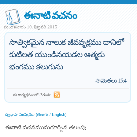
ఈనాటి వచనం
మంగళవారం 10. ఫిబ్రవరి 2015
సాత్వికమైన నాలుక జీవవృక్షము దానిలో
కుటిలత యుండినయెడల ఆత్మకు
భంగము కలుగును
—
సామెతలు 15:4
ఈ కార్యక్రమంలో చేరండి:
ద్విభాషా సంస్కరణ (తెలుగు / English)
ఈనాటి వచనమునుగూర్చిన తలంపు