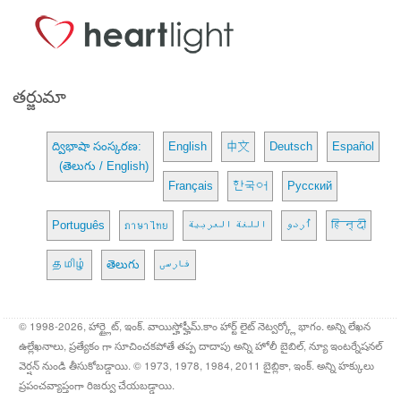
తర్జుమా
ద్విభాషా సంస్కరణ:
English
中文
Deutsch
Español
(తెలుగు / English)
Français
한국어
Русский
Português
ภาษาไทย
اللغة العربية
اُردو
हिन्दी
தமிழ்
తెలుగు
فارسی
© 1998-2026, హార్ట్లైట్, ఇంక్. వాయిస్హోఫ్హీమ్.కాం హార్ట్ లైట్ నెట్వర్క్లో భాగం. అన్ని లేఖన
ఉల్లేఖనాలు, ప్రత్యేకం గా సూచించకపోతే తప్ప దాదాపు అన్ని హోలీ బైబిల్, న్యూ ఇంటర్నేషనల్
వెర్షన్ నుండి తీసుకోబడ్డాయి. © 1973, 1978, 1984, 2011 బైబ్లికా, ఇంక్. అన్ని హక్కులు
ప్రపంచవ్యాప్తంగా రిజర్వు చేయబడ్డాయి.