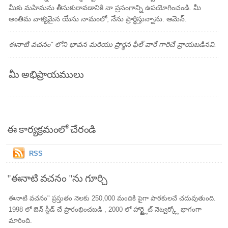
మీకు మహిమను తీసుకురావడానికి నా ప్రసంగాన్ని ఉపయోగించండి. మీ
అంతిమ వాక్యమైన యేసు నామంలో, నేను ప్రార్థిస్తున్నాను. ఆమెన్.
ఈనాటి వచనం" లోని భావన మరియు ప్రార్థన ఫీల్ వారే గారిచే వ్రాయబడినవి.
మీ అభిప్రాయములు
ఈ కార్యక్రమంలో చేరండి
RSS
"ఈనాటి వచనం "ను గూర్చి
ఈనాటి వచనం" ప్రస్తుతం నెలకు 250,000 మందికి పైగా పాఠకులచే చదువుతుంది.
1998 లో బెన్ స్టీడ్ చే ప్రారంభించబడి , 2000 లో హార్ట్లైట్ నెట్వర్క్లో భాగంగా
మారింది.